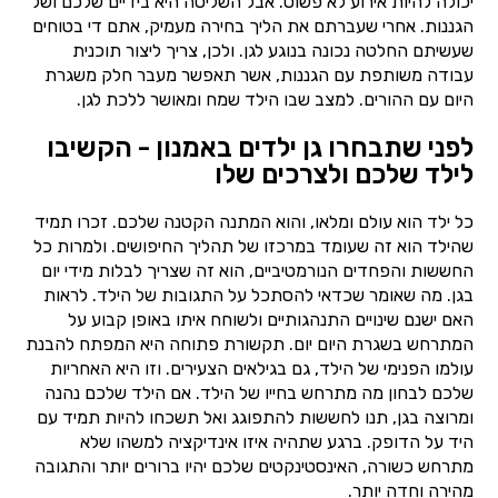
יכולה להיות אירוע לא פשוט. אבל השליטה היא בידיים שלכם ושל
הגננות. אחרי שעברתם את הליך בחירה מעמיק, אתם די בטוחים
שעשיתם החלטה נכונה בנוגע לגן. ולכן, צריך ליצור תוכנית
עבודה משותפת עם הגננות, אשר תאפשר מעבר חלק משגרת
היום עם ההורים. למצב שבו הילד שמח ומאושר ללכת לגן.
לפני שתבחרו גן ילדים באמנון - הקשיבו
לילד שלכם ולצרכים שלו
כל ילד הוא עולם ומלאו, והוא המתנה הקטנה שלכם. זכרו תמיד
שהילד הוא זה שעומד במרכזו של תהליך החיפושים. ולמרות כל
החששות והפחדים הנורמטיביים, הוא זה שצריך לבלות מידי יום
בגן. מה שאומר שכדאי להסתכל על התגובות של הילד. לראות
האם ישנם שינויים התנהגותיים ולשוחח איתו באופן קבוע על
המתרחש בשגרת היום יום. תקשורת פתוחה היא המפתח להבנת
עולמו הפנימי של הילד, גם בגילאים הצעירים. וזו היא האחריות
שלכם לבחון מה מתרחש בחייו של הילד. אם הילד שלכם נהנה
ומרוצה בגן, תנו לחששות להתפוגג ואל תשכחו להיות תמיד עם
היד על הדופק. ברגע שתהיה איזו אינדיקציה למשהו שלא
מתרחש כשורה, האינסטינקטים שלכם יהיו ברורים יותר והתגובה
מהירה וחדה יותר.