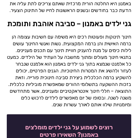
באמנון היא החלטה הורית מרכזית שאתם צריכים לתת עליה את
הדעת כבר בחודשים ובשנים הראשונות לחייו של התינוק הצעיר.
גני ילדים באמנון – סביבה אוהבת ותומכת
חינוך תינוקות ופעוטות רכים היא משימה עם חשיבות עצומה הן
ברמה האישית והן ברמה המקצועית. נשות ואנשי החינוך עושים
לילות כימים על מנת להעניק חוויית תינוך עם תכנים מעניינים.
בתנאי חינוך מעולים ומתוך מחשבה על העתיד של הילדים. כמעט
כל אלמנט שנמצא בתוך גני ילדים באמנון הוא אלמנט שנבחר
לעזור ולהשיג את המטרות החינוכיות. הגנים הפרטיים, יכולים
להשקיע ברמה הכלכלית ביצירת סביבה חינוכית פורייה. וזאת
בזכות ההשקעה בתשלומי ההורים שמאפשרת מוביליות כלכלית.
התוצאה – חללי חינוך אינטראקטיביים ומעניינים, אשר מתחדשים
משנה לשנה. ובסופו של יום מאפשרים לילדים לרכוש כלים
ומיומנויות שילוו אותם לאורך עשרות שנים.
רוצים לשמוע על גני ילדים מומלצים
באמנון? השאירו פרטים