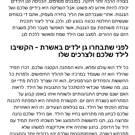
בצורה הרבה יותר חזקה. במובנים מסוימים, הכניסה לגן הילדים
יכולה להיות אירוע לא פשוט. אבל השליטה היא בידיים שלכם ושל
הגננות. אחרי שעברתם את הליך בחירה מעמיק, אתם די בטוחים
שעשיתם החלטה נכונה בנוגע לגן. ולכן, צריך ליצור תוכנית
עבודה משותפת עם הגננות, אשר תאפשר מעבר חלק משגרת
היום עם ההורים. למצב שבו הילד שמח ומאושר ללכת לגן.
לפני שתבחרו גן ילדים באשרת - הקשיבו
לילד שלכם ולצרכים שלו
כל ילד הוא עולם ומלאו, והוא המתנה הקטנה שלכם. זכרו תמיד
שהילד הוא זה שעומד במרכזו של תהליך החיפושים. ולמרות כל
החששות והפחדים הנורמטיביים, הוא זה שצריך לבלות מידי יום
בגן. מה שאומר שכדאי להסתכל על התגובות של הילד. לראות
האם ישנם שינויים התנהגותיים ולשוחח איתו באופן קבוע על
המתרחש בשגרת היום יום. תקשורת פתוחה היא המפתח להבנת
עולמו הפנימי של הילד, גם בגילאים הצעירים. וזו היא האחריות
שלכם לבחון מה מתרחש בחייו של הילד. אם הילד שלכם נהנה
ומרוצה בגן, תנו לחששות להתפוגג ואל תשכחו להיות תמיד עם
היד על הדופק. ברגע שתהיה איזו אינדיקציה למשהו שלא
מתרחש כשורה, האינסטינקטים שלכם יהיו ברורים יותר והתגובה