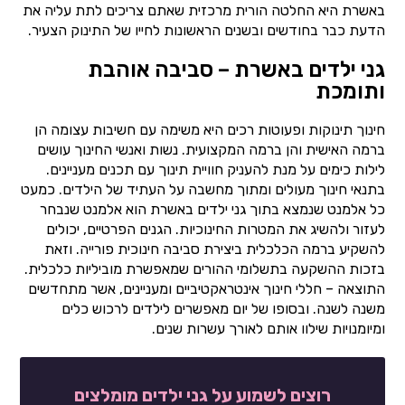
באשרת היא החלטה הורית מרכזית שאתם צריכים לתת עליה את
הדעת כבר בחודשים ובשנים הראשונות לחייו של התינוק הצעיר.
גני ילדים באשרת – סביבה אוהבת
ותומכת
חינוך תינוקות ופעוטות רכים היא משימה עם חשיבות עצומה הן
ברמה האישית והן ברמה המקצועית. נשות ואנשי החינוך עושים
לילות כימים על מנת להעניק חוויית תינוך עם תכנים מעניינים.
בתנאי חינוך מעולים ומתוך מחשבה על העתיד של הילדים. כמעט
כל אלמנט שנמצא בתוך גני ילדים באשרת הוא אלמנט שנבחר
לעזור ולהשיג את המטרות החינוכיות. הגנים הפרטיים, יכולים
להשקיע ברמה הכלכלית ביצירת סביבה חינוכית פורייה. וזאת
בזכות ההשקעה בתשלומי ההורים שמאפשרת מוביליות כלכלית.
התוצאה – חללי חינוך אינטראקטיביים ומעניינים, אשר מתחדשים
משנה לשנה. ובסופו של יום מאפשרים לילדים לרכוש כלים
ומיומנויות שילוו אותם לאורך עשרות שנים.
רוצים לשמוע על גני ילדים מומלצים