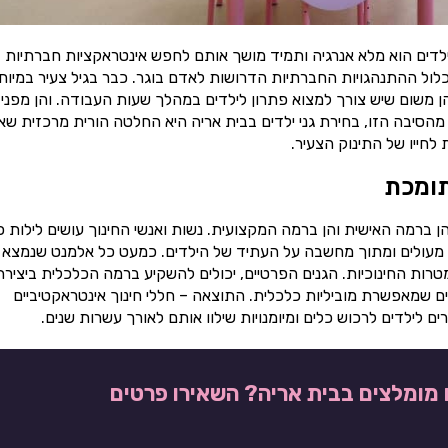
ילדים הוא מלא אנרגיה ותמיד מושך אותם לחפש אינטראקציות חברתיות
כלול ההתנהגויות החברתיות הדרושות לאדם בוגר. כבר בגיל צעיר במיוח
הן משום שיש צורך למצוא פתרון לילדים במהלך שעות העבודה. והן מפני
מהסיבה הזו, בחירת גני ילדים בבית אריה היא החלטה הורית מרכזית ש
חייו של התינוק הצעיר.
תומכת
ן ברמה האישית והן ברמה המקצועית. נשות ואנשי החינוך עושים לילות כ
ינוך מעולים ומתוך מחשבה על העתיד של הילדים. כמעט כל אלמנט שנמצא 
טרות החינוכיות. הגנים הפרטיים, יכולים להשקיע ברמה הכלכלית ביצירת
ם שמאפשרת מוביליות כלכלית. התוצאה – חללי חינוך אינטראקטיביים
 לילדים לרכוש כלים ומיומנויות שילוו אותם לאורך עשרות שנים.
ם מומלצים בבית אריה? השאירו פרטים