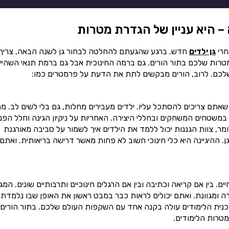
– היא עניין של הגדרת מטרות
חרי
גן ילדים
חדש. ברגע שהגעתם להחלטה לבחור גן לשנה הבאה, צריך
רות שלכם בתור הורים. גם ברמה החינוכית אבל גם ברמת תנאי השהיי
שלכם. לרוב, הורים מבקשים לתת את הדעת על פרמטרים כמו:
 שאתם צריכים להסתכל עליו. ילדים מעבירים מחלות, גם בלי לשים לב. מ
 במשטחים המשחקים ובחללי היצירה. האחריות על ניקיון הגינה וחלל הפנ
מר, צוות הגננות יכול ללמד את הילדים איך לשמור על סביבה מאורגנת
. ההיגיינה היא כלי חינוכי חשוב לא פחות מאשר דרישה בריאותית. ואתם
 בין אם קריאה וכתיבה ובין אם הרגלים חינוכיים ותרבותיים שונים. המגו
רה ומגוונת. ואתם יכולים לראות כבר במבט ראשון את האופן שבו נלמדת
וכנית הלימודים עולה בקנה אחד עם השקפות העולם שלכם. בתור הורים,
טרות הלימודים.