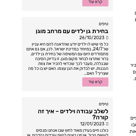
קרא עוד
טיפים
בחירת גן ילדים עם מרחב מוגן
26/10/2023
כל מי שיש לו ילדים יודע שהדאגה להם היא עניין
של 24/7, במיוחד במדינת ישראל. לכן, אם גם אתם
מתמודדים היום עם המשימה של בחירת גן ילדים,
ברור שתרצו לבחור מקום מוגן. זו בדיוק הסיבה
שבגללה, מעבר לכך שכדאי להכיר את צוות
יר
הגננות, יש לבדוק את הגן עצמו. האם יש בו כל מה
ם
שצריך? האם...
.
קרא עוד
טיפים
לשלב עבודה וילדים – איך זה
קורה?
ים
12/01/2023
בו
כולנו חיים בעידן מאוד לחוץ שבו אנחנו מנסים
אות
לעשות הכול. אנחנו רוצים להיות עובדים נהדרים, או