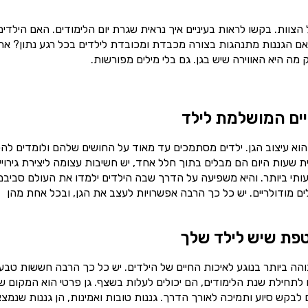
וות. בקשו לראות בעיניים איך נראית שגרת יום הלימודים. האם הילדים
האם הגננות מתנהגות בצורה מכבדת ומכובדת לילדים בכל רגע נתון? את
מה היא האווירה שיש בגן. גם בלי מילים מפורשות.
יים המושלמת לילד
הוא עיצוב הגן. ילדים מסתמכים עד מאוד על החושים שלהם ולומדים להכ
עות היום הם מבלים בתוך חלל אחד, יש חשיבות עצומה ליצירת גירויי
ותי ביותר. והיא משפיעה על הדרך שבה הילדים ילמדו את העולם סביבם
ם מודולריים. יש כל כך הרבה אפשרויות לעצב את הגן, ובכל אחת מהן
טפת שיש לילד שלך
ה ביותר בנוגע לאיכות החיים של הילדים. יש כל כך הרבה חששות טבעי
לתחילת שנת הלימודים, הם יכולים לעלות בשצף. גן פרטי הוא המקום ש
לבקש סיוע ותמיכה לאורך הדרך. גננות טובות ואמינות, הן גננות שנמצ