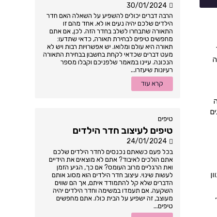
30/01/2024
הרבה דברים יכולים להשפיע על השאלה האם חדר
הילדים שלכם יהיה נעים או לא. אחד מהם זו
התאורה שתבחרו לשלב בחדר הזה. לכן, אם אתם
מחפשים טיפים לבחירת תאורה, כדאי שתדעו:
תאורה היא עולם ומלואו. יש אפשרויות רבות ויש לא
מעט דברים שכדאי לקחת בחשבון בבחירת התאורה
ה
הנכונה. עיינו במאמר שלפניכם וקבלו מספר
רעיונות שיעזרו...
קרא עוד
ה
ים
טיפים
טיפים לעיצוב חדר הילדים
24/01/2024
בכל פעם כשאתם נכנסים לחדר הילדים שלכם
אתם הולכים לאיבוד? אתם לא מוצאים את הידיים
ואת הרגליים מרוב העומס? אם כך, הגיע הזמן
ון
לעשות שינוי. עיצוב חדר הילדים הוא מסוג אותם
הדברים שלא קל להתמודד איתם, אך הם שווים
השקעה. אם תעמדו במשימה וחדר הילדים יהיה
מעוצב, זה ישפיע על הבית כולו. אתם מחפשים
טיפים...