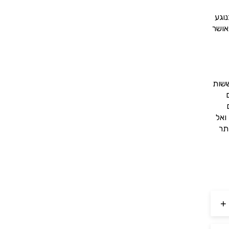
וגע
אושר
ששות
ואל
תר