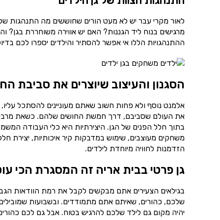
התנהגות הצוות של גן הילדים
לאור מקרי עבר יש לא מעט הורים שחוששים מה התנהגות של הצ
מרגישים בנוח ליד הגננות? האם יש אווירה משוחררת בגן? ו
ההתנהגויות הללו אי אפשר להסתיר והילדים יספרו לכם בדיוק 
הסגנון והעיצוב שיוצרים את סביבת הח
אלמנט נוסף ולא פחות חשוב שאתם מעוניינים להסתכל עליו, 
את העולם שסביבם, דרך חמשת החושים שלהם. כשאת מרבית ש
בתוך חלל הפנים של הגן. היצירתיות היא כלי העבודה המשמע
משחקים מעוצבים, שימוש במדבקות קיר איכותיות, יצירת חללי
הזדמנות לחוויה מיוחדת לילדים.
גן פרטי בבית אריה זה המסגרת הכי עו
בגילאים הצעירים אתם מבקשים לקבל את רמת הוודאות הגבוה
שלכם, כהורים, שאיתם אתם מתמודדים. ובשבועות שמובילים 
יהיה מקום גם לילד שלכם להרגיש בטוח. אבל גם לכם כהורים 