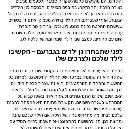
והילדים, הם מרגישים כל מה שקורה סביבה ולפעמים מגיבים
בצורה הרבה יותר חזקה. במובנים מסוימים, הכניסה לגן הילדים
יכולה להיות אירוע לא פשוט. אבל השליטה היא בידיים שלכם ושל
הגננות. אחרי שעברתם את הליך בחירה מעמיק, אתם די בטוחים
שעשיתם החלטה נכונה בנוגע לגן. ולכן, צריך ליצור תוכנית
עבודה משותפת עם הגננות, אשר תאפשר מעבר חלק משגרת
היום עם ההורים. למצב שבו הילד שמח ומאושר ללכת לגן.
לפני שתבחרו גן ילדים בגברעם - הקשיבו
לילד שלכם ולצרכים שלו
כל ילד הוא עולם ומלאו, והוא המתנה הקטנה שלכם. זכרו תמיד
שהילד הוא זה שעומד במרכזו של תהליך החיפושים. ולמרות כל
החששות והפחדים הנורמטיביים, הוא זה שצריך לבלות מידי יום
בגן. מה שאומר שכדאי להסתכל על התגובות של הילד. לראות
האם ישנם שינויים התנהגותיים ולשוחח איתו באופן קבוע על
המתרחש בשגרת היום יום. תקשורת פתוחה היא המפתח להבנת
עולמו הפנימי של הילד, גם בגילאים הצעירים. וזו היא האחריות
שלכם לבחון מה מתרחש בחייו של הילד. אם הילד שלכם נהנה
ומרוצה בגן, תנו לחששות להתפוגג ואל תשכחו להיות תמיד עם
היד על הדופק. ברגע שתהיה איזו אינדיקציה למשהו שלא