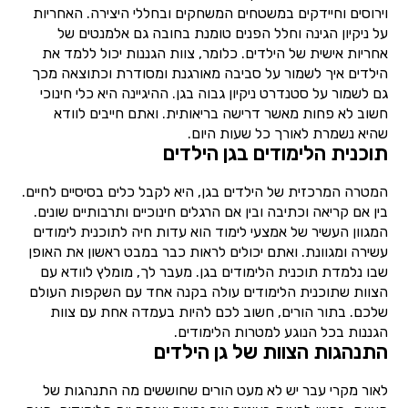
וירוסים וחיידקים במשטחים המשחקים ובחללי היצירה. האחריות
על ניקיון הגינה וחלל הפנים טומנת בחובה גם אלמנטים של
אחריות אישית של הילדים. כלומר, צוות הגננות יכול ללמד את
הילדים איך לשמור על סביבה מאורגנת ומסודרת וכתוצאה מכך
גם לשמור על סטנדרט ניקיון גבוה בגן. ההיגיינה היא כלי חינוכי
חשוב לא פחות מאשר דרישה בריאותית. ואתם חייבים לוודא
שהיא נשמרת לאורך כל שעות היום.
תוכנית הלימודים בגן הילדים
המטרה המרכזית של הילדים בגן, היא לקבל כלים בסיסיים לחיים.
בין אם קריאה וכתיבה ובין אם הרגלים חינוכיים ותרבותיים שונים.
המגוון העשיר של אמצעי לימוד הוא עדות חיה לתוכנית לימודים
עשירה ומגוונת. ואתם יכולים לראות כבר במבט ראשון את האופן
שבו נלמדת תוכנית הלימודים בגן. מעבר לך, מומלץ לוודא עם
הצוות שתוכנית הלימודים עולה בקנה אחד עם השקפות העולם
שלכם. בתור הורים, חשוב לכם להיות בעמדה אחת עם צוות
הגננות בכל הנוגע למטרות הלימודים.
התנהגות הצוות של גן הילדים
לאור מקרי עבר יש לא מעט הורים שחוששים מה התנהגות של