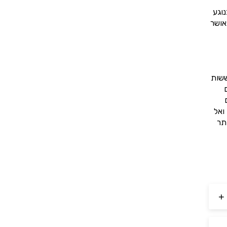
וגע
אושר
ששות
ואל
תר