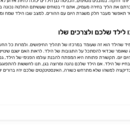
תר חזקה. במובנים מסוימים, הכניסה לגן הילדים יכולה להיות אירוע לא
ברתם את הליך בחירה מעמיק, אתם די בטוחים שעשיתם החלטה נכונה בנ
 אשר תאפשר מעבר חלק משגרת היום עם ההורים. למצב שבו הילד שמח ומ
ו לילד שלכם ולצרכים שלו
מיד שהילד הוא זה שעומד במרכזו של תהליך החיפושים. ולמרות כל הח
מה שאומר שכדאי להסתכל על התגובות של הילד. לראות האם ישנם שינויים
ום יום. תקשורת פתוחה היא המפתח להבנת עולמו הפנימי של הילד, גם
חייו של הילד. אם הילד שלכם נהנה ומרוצה בגן, תנו לחששות להתפוגג 
דיקציה למשהו שלא מתרחש כשורה, האינסטינקטים שלכם יהיו ברורים יו