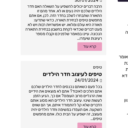
30/01/2024
הרבה דברים יכולים להשפיע על השאלה האם חדר
הילדים שלכם יהיה נעים או לא. אחד מהם זו
התאורה שתבחרו לשלב בחדר הזה. לכן, אם אתם
מחפשים טיפים לבחירת תאורה, כדאי שתדעו:
תאורה היא עולם ומלואו. יש אפשרויות רבות ויש לא
מעט דברים שכדאי לקחת בחשבון בבחירת התאורה
ה
הנכונה. עיינו במאמר שלפניכם וקבלו מספר
רעיונות שיעזרו...
קרא עוד
אומר
נת
טיפים
ת
טיפים לעיצוב חדר הילדים
ודא
24/01/2024
בכל פעם כשאתם נכנסים לחדר הילדים שלכם
אתם הולכים לאיבוד? אתם לא מוצאים את הידיים
ואת הרגליים מרוב העומס? אם כך, הגיע הזמן
ון
לעשות שינוי. עיצוב חדר הילדים הוא מסוג אותם
הדברים שלא קל להתמודד איתם, אך הם שווים
השקעה. אם תעמדו במשימה וחדר הילדים יהיה
מעוצב, זה ישפיע על הבית כולו. אתם מחפשים
טיפים...
קרא עוד