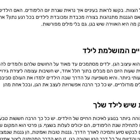
וות. בקשו לראות בעיניים איך נראית שגרת יום הלימודים. האם הילדים
האם הגננות מתנהגות בצורה מכבדת ומכובדת לילדים בכל רגע נתון? את
מה היא האווירה שיש בגן. גם בלי מילים מפורשות.
יים המושלמת לילד
הוא עיצוב הגן. ילדים מסתמכים עד מאוד על החושים שלהם ולומדים להכ
עות היום הם מבלים בתוך חלל אחד, יש חשיבות עצומה ליצירת גירויי
ותי ביותר. והיא משפיעה על הדרך שבה הילדים ילמדו את העולם סביבם
ם מודולריים. יש כל כך הרבה אפשרויות לעצב את הגן, ובכל אחת מהן
 שיש לילד שלך
ה ביותר בנוגע לאיכות החיים של הילדים. יש כל כך הרבה חששות טבעי
לתחילת שנת הלימודים, הם יכולים לעלות בשצף. גן פרטי הוא המקום ש
לבקש סיוע ותמיכה לאורך הדרך. גננות טובות ואמינות, הן גננות שנמצ
והדיווח על כל דבר קטן שקורה בגן. זו היא הדרך המהימנה ליצור אמינו