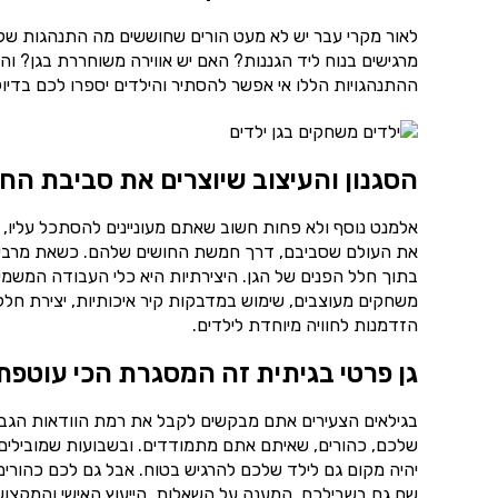
לאור מקרי עבר יש לא מעט הורים שחוששים מה התנהגות של הצ
מרגישים בנוח ליד הגננות? האם יש אווירה משוחררת בגן? ו
ההתנהגויות הללו אי אפשר להסתיר והילדים יספרו לכם בדיוק 
הסגנון והעיצוב שיוצרים את סביבת הח
אלמנט נוסף ולא פחות חשוב שאתם מעוניינים להסתכל עליו, 
את העולם שסביבם, דרך חמשת החושים שלהם. כשאת מרבית ש
בתוך חלל הפנים של הגן. היצירתיות היא כלי העבודה המשמע
משחקים מעוצבים, שימוש במדבקות קיר איכותיות, יצירת חללי
הזדמנות לחוויה מיוחדת לילדים.
גן פרטי בגיתית זה המסגרת הכי עוטפת
בגילאים הצעירים אתם מבקשים לקבל את רמת הוודאות הגבוה
שלכם, כהורים, שאיתם אתם מתמודדים. ובשבועות שמובילים 
יהיה מקום גם לילד שלכם להרגיש בטוח. אבל גם לכם כהורים 
שם גם בשבילכם. המענה על השאלות, הייעוץ האישי והמקצועי 