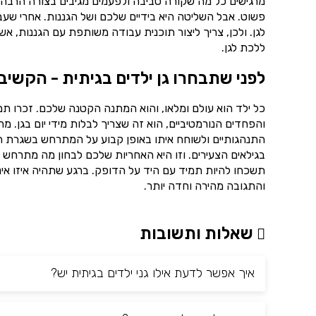
מרגישים כל מה שקורה סביבה ולפעמים מגיבים בצורה הרבה יו
פשוט. אבל השליטה היא בידיים שלכם ושל הגננות. אחרי שע
לגן. ולכן, צריך ליצור תוכנית עבודה משותפת עם הגננות,
ללכת לגן.
לפני שתבחרו גן ילדים בגיתית - הקשיב
כל ילד הוא עולם ומלאו, והוא המתנה הקטנה שלכם. זכרו ת
והפחדים הנורמטיביים, הוא זה שצריך לבלות מידי יום בגן. 
התנהגותיים ולשוחח איתו באופן קבוע על המתרחש בשגרת הי
בגילאים הצעירים. וזו היא האחריות שלכם לבחון מה מתרחש ב
תשכחו להיות תמיד עם היד על הדופק. ברגע שתהיה איזו אינ
והתגובה מהירה וחדה יותר.
שאלות ותשובות
איך אפשר לדעת אילו גני ילדים בגיתית יש?