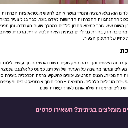
ילדים הוא מלא אנרגיה ותמיד מושך אותם לחפש אינטראקציות חברתיות
כלול ההתנהגויות החברתיות הדרושות לאדם בוגר. כבר בגיל צעיר במיוח
הן משום שיש צורך למצוא פתרון לילדים במהלך שעות העבודה. והן מפני
מהסיבה הזו, בחירת גני ילדים בגיתית היא החלטה הורית מרכזית שאתם
חייו של התינוק הצעיר.
כת
ן ברמה האישית והן ברמה המקצועית. נשות ואנשי החינוך עושים לילות כ
ינוך מעולים ומתוך מחשבה על העתיד של הילדים. כמעט כל אלמנט שנמצא 
ת החינוכיות. הגנים הפרטיים, יכולים להשקיע ברמה הכלכלית ביצירת ס
רת מוביליות כלכלית. התוצאה – חללי חינוך אינטראקטיביים ומעניינים
כלים ומיומנויות שילוו אותם לאורך עשרות שנים.
ים מומלצים בגיתית? השאירו פרטים