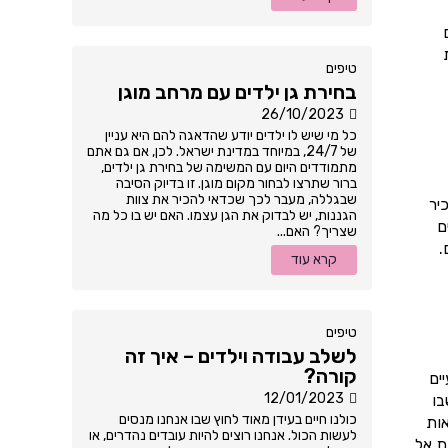
טיפים
בחירת גן ילדים עם מרחב מוגן
26/10/2023
כל מי שיש לו ילדים יודע שהדאגה להם היא עניין
של 24/7, במיוחד במדינת ישראל. לכן, אם גם אתם
מתמודדים היום עם המשימה של בחירת גן ילדים,
ברור שתרצו לבחור מקום מוגן. זו בדיוק הסיבה
שבגללה, מעבר לכך שכדאי להכיר את צוות
יר
הגננות, יש לבדוק את הגן עצמו. האם יש בו כל מה
ם
שצריך? האם...
.
קרא עוד
טיפים
לשלב עבודה וילדים – איך זה
קורה?
ים
12/01/2023
בו
כולנו חיים בעידן מאוד לחוץ שבו אנחנו מנסים
אות
לעשות הכול. אנחנו רוצים להיות עובדים נהדרים, או
ת אל