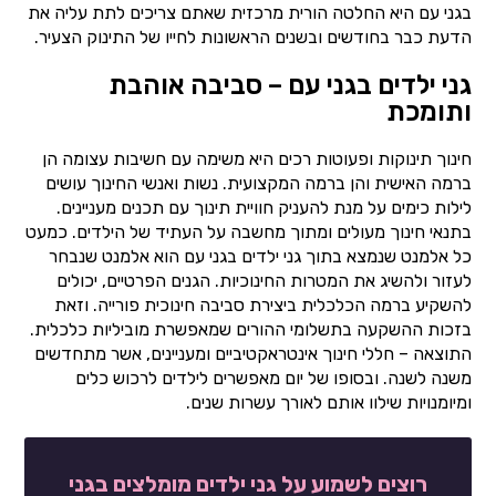
בגני עם היא החלטה הורית מרכזית שאתם צריכים לתת עליה את
הדעת כבר בחודשים ובשנים הראשונות לחייו של התינוק הצעיר.
גני ילדים בגני עם – סביבה אוהבת
ותומכת
חינוך תינוקות ופעוטות רכים היא משימה עם חשיבות עצומה הן
ברמה האישית והן ברמה המקצועית. נשות ואנשי החינוך עושים
לילות כימים על מנת להעניק חוויית תינוך עם תכנים מעניינים.
בתנאי חינוך מעולים ומתוך מחשבה על העתיד של הילדים. כמעט
כל אלמנט שנמצא בתוך גני ילדים בגני עם הוא אלמנט שנבחר
לעזור ולהשיג את המטרות החינוכיות. הגנים הפרטיים, יכולים
להשקיע ברמה הכלכלית ביצירת סביבה חינוכית פורייה. וזאת
בזכות ההשקעה בתשלומי ההורים שמאפשרת מוביליות כלכלית.
התוצאה – חללי חינוך אינטראקטיביים ומעניינים, אשר מתחדשים
משנה לשנה. ובסופו של יום מאפשרים לילדים לרכוש כלים
ומיומנויות שילוו אותם לאורך עשרות שנים.
רוצים לשמוע על גני ילדים מומלצים בגני