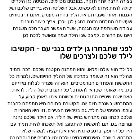
בצורה הרבה יותר חזקה. במובנים מסוימים, הכניסה לגן הילדים
יכולה להיות אירוע לא פשוט. אבל השליטה היא בידיים שלכם ושל
הגננות. אחרי שעברתם את הליך בחירה מעמיק, אתם די בטוחים
שעשיתם החלטה נכונה בנוגע לגן. ולכן, צריך ליצור תוכנית
עבודה משותפת עם הגננות, אשר תאפשר מעבר חלק משגרת
היום עם ההורים. למצב שבו הילד שמח ומאושר ללכת לגן.
לפני שתבחרו גן ילדים בגני עם - הקשיבו
לילד שלכם ולצרכים שלו
כל ילד הוא עולם ומלאו, והוא המתנה הקטנה שלכם. זכרו תמיד
שהילד הוא זה שעומד במרכזו של תהליך החיפושים. ולמרות כל
החששות והפחדים הנורמטיביים, הוא זה שצריך לבלות מידי יום
בגן. מה שאומר שכדאי להסתכל על התגובות של הילד. לראות
האם ישנם שינויים התנהגותיים ולשוחח איתו באופן קבוע על
המתרחש בשגרת היום יום. תקשורת פתוחה היא המפתח להבנת
עולמו הפנימי של הילד, גם בגילאים הצעירים. וזו היא האחריות
שלכם לבחון מה מתרחש בחייו של הילד. אם הילד שלכם נהנה
ומרוצה בגן, תנו לחששות להתפוגג ואל תשכחו להיות תמיד עם
היד על הדופק. ברגע שתהיה איזו אינדיקציה למשהו שלא
מתרחש כשורה, האינסטינקטים שלכם יהיו ברורים יותר והתגובה