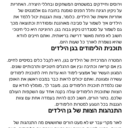
וירוסים וחיידקים במשטחים המשחקים ובחללי היצירה. האחריות
על ניקיון הגינה וחלל הפנים טומנת בחובה גם אלמנטים של
אחריות אישית של הילדים. כלומר, צוות הגננות יכול ללמד את
הילדים איך לשמור על סביבה מאורגנת ומסודרת וכתוצאה מכך
גם לשמור על סטנדרט ניקיון גבוה בגן. ההיגיינה היא כלי חינוכי
חשוב לא פחות מאשר דרישה בריאותית. ואתם חייבים לוודא
שהיא נשמרת לאורך כל שעות היום.
תוכנית הלימודים בגן הילדים
המטרה המרכזית של הילדים בגן, היא לקבל כלים בסיסיים לחיים.
בין אם קריאה וכתיבה ובין אם הרגלים חינוכיים ותרבותיים שונים.
המגוון העשיר של אמצעי לימוד הוא עדות חיה לתוכנית לימודים
עשירה ומגוונת. ואתם יכולים לראות כבר במבט ראשון את האופן
שבו נלמדת תוכנית הלימודים בגן. מעבר לך, מומלץ לוודא עם
הצוות שתוכנית הלימודים עולה בקנה אחד עם השקפות העולם
שלכם. בתור הורים, חשוב לכם להיות בעמדה אחת עם צוות
הגננות בכל הנוגע למטרות הלימודים.
התנהגות הצוות של גן הילדים
לאור מקרי עבר יש לא מעט הורים שחוששים מה התנהגות של