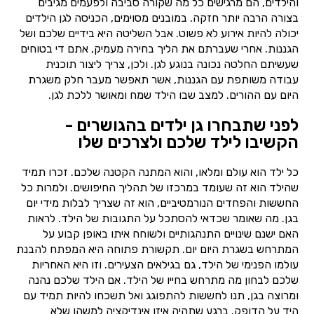
והילדים, הם מרגישים כל מה שקורה סביבה ולפעמים מגיבים
בצורה הרבה יותר חזקה. במובנים מסוימים, הכניסה לגן הילדים
יכולה להיות אירוע לא פשוט. אבל השליטה היא בידיים שלכם ושל
הגננות. אחרי שעברתם את הליך בחירה מעמיק, אתם די בטוחים
שעשיתם החלטה נכונה בנוגע לגן. ולכן, צריך ליצור תוכנית
עבודה משותפת עם הגננות, אשר תאפשר מעבר חלק משגרת
היום עם ההורים. למצב שבו הילד שמח ומאושר ללכת לגן.
לפני שתבחרו גן ילדים בהגושרים -
הקשיבו לילד שלכם ולצרכים שלו
כל ילד הוא עולם ומלאו, והוא המתנה הקטנה שלכם. זכרו תמיד
שהילד הוא זה שעומד במרכזו של תהליך החיפושים. ולמרות כל
החששות והפחדים הנורמטיביים, הוא זה שצריך לבלות מידי יום
בגן. מה שאומר שכדאי להסתכל על התגובות של הילד. לראות
האם ישנם שינויים התנהגותיים ולשוחח איתו באופן קבוע על
המתרחש בשגרת היום יום. תקשורת פתוחה היא המפתח להבנת
עולמו הפנימי של הילד, גם בגילאים הצעירים. וזו היא האחריות
שלכם לבחון מה מתרחש בחייו של הילד. אם הילד שלכם נהנה
ומרוצה בגן, תנו לחששות להתפוגג ואל תשכחו להיות תמיד עם
היד על הדופק. ברגע שתהיה איזו אינדיקציה למשהו שלא