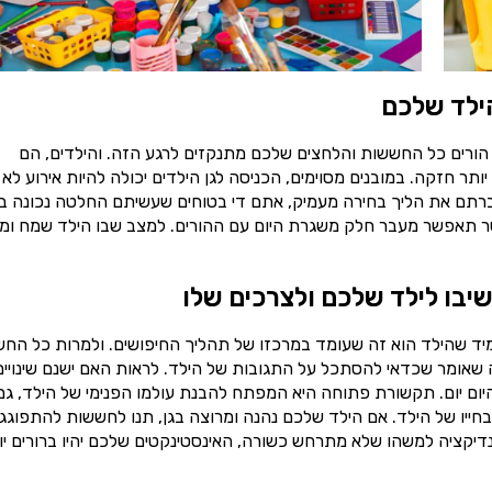
ילד שלכם
 הורים כל החששות והלחצים שלכם מתנקזים לרגע הזה. והילדים, הם
תר חזקה. במובנים מסוימים, הכניסה לגן הילדים יכולה להיות אירוע לא
ברתם את הליך בחירה מעמיק, אתם די בטוחים שעשיתם החלטה נכונה בנ
 אשר תאפשר מעבר חלק משגרת היום עם ההורים. למצב שבו הילד שמח ומ
יבו לילד שלכם ולצרכים שלו
מיד שהילד הוא זה שעומד במרכזו של תהליך החיפושים. ולמרות כל הח
מה שאומר שכדאי להסתכל על התגובות של הילד. לראות האם ישנם שינויים
ום יום. תקשורת פתוחה היא המפתח להבנת עולמו הפנימי של הילד, גם
חייו של הילד. אם הילד שלכם נהנה ומרוצה בגן, תנו לחששות להתפוגג 
דיקציה למשהו שלא מתרחש כשורה, האינסטינקטים שלכם יהיו ברורים יו