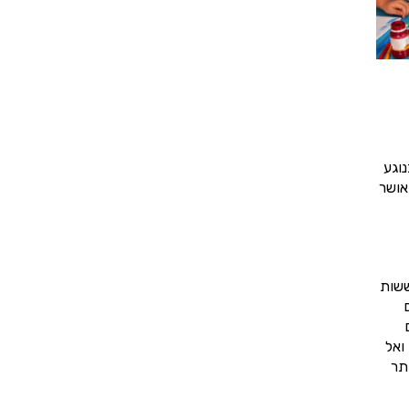
וגע
אושר
ששות
ואל
תר