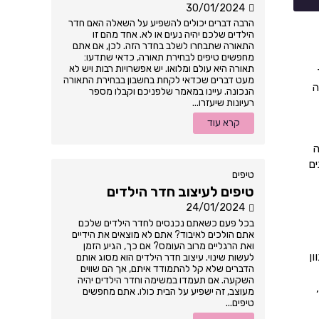
30/01/2024
הרבה דברים יכולים להשפיע על השאלה האם חדר
הילדים שלכם יהיה נעים או לא. אחד מהם זו
התאורה שתבחרו לשלב בחדר הזה. לכן, אם אתם
מחפשים טיפים לבחירת תאורה, כדאי שתדעו:
תאורה היא עולם ומלואו. יש אפשרויות רבות ויש לא
מעט דברים שכדאי לקחת בחשבון בבחירת התאורה
ה
הנכונה. עיינו במאמר שלפניכם וקבלו מספר
רעיונות שיעזרו...
קרא עוד
ה
ים
טיפים
טיפים לעיצוב חדר הילדים
24/01/2024
בכל פעם כשאתם נכנסים לחדר הילדים שלכם
אתם הולכים לאיבוד? אתם לא מוצאים את הידיים
ואת הרגליים מרוב העומס? אם כך, הגיע הזמן
ון
לעשות שינוי. עיצוב חדר הילדים הוא מסוג אותם
הדברים שלא קל להתמודד איתם, אך הם שווים
השקעה. אם תעמדו במשימה וחדר הילדים יהיה
מעוצב, זה ישפיע על הבית כולו. אתם מחפשים
טיפים...