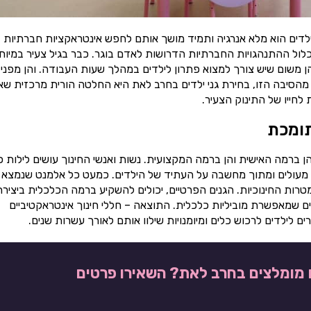
ילדים הוא מלא אנרגיה ותמיד מושך אותם לחפש אינטראקציות חברתיות
כלול ההתנהגויות החברתיות הדרושות לאדם בוגר. כבר בגיל צעיר במיוח
הן משום שיש צורך למצוא פתרון לילדים במהלך שעות העבודה. והן מפני
 מהסיבה הזו, בחירת גני ילדים בחרב לאת היא החלטה הורית מרכזית ש
חייו של התינוק הצעיר.
תומכת
ן ברמה האישית והן ברמה המקצועית. נשות ואנשי החינוך עושים לילות כ
ינוך מעולים ומתוך מחשבה על העתיד של הילדים. כמעט כל אלמנט שנמצא 
טרות החינוכיות. הגנים הפרטיים, יכולים להשקיע ברמה הכלכלית ביצירת
ם שמאפשרת מוביליות כלכלית. התוצאה – חללי חינוך אינטראקטיביים
 לילדים לרכוש כלים ומיומנויות שילוו אותם לאורך עשרות שנים.
ם מומלצים בחרב לאת? השאירו פרטים