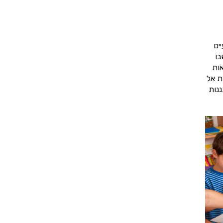
ים
בו
אות
ת אל
ננות