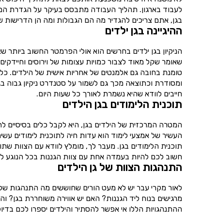
לעבוד בארגון. תהליך העבודה מתבסס בעיקר על הגדרת המט
בגן, אתם צריכים להגדיר מה הם הגבולות ומה הן הדרישות 
ההיגיינה בגן ילדים
הניקיון בגן ילדים בחרשים הוא אולי הפרמטר החשוב ביותר ש
שאומר שקל מאוד לצבור כמויות עצומות של וירוסים וחיידקים
טומנת בחובה גם אלמנטים של אחריות אישית של הילדים. כלו
ומסודרת וכתוצאה מכך גם לשמור על סטנדרט ניקיון גבוה בגן
חייבים לוודא שהיא נשמרת לאורך כל שעות היום.
תוכנית הלימודים בגן הילדים
המטרה המרכזית של הילדים בגן, היא לקבל כלים בסיסיים לחיים.
העשיר של אמצעי לימוד הוא עדות חיה לתוכנית לימודים עשי
תוכנית הלימודים בגן. מעבר לך, מומלץ לוודא עם הצוות שת
חשוב לכם להיות בעמדה אחת עם צוות הגננות בכל הנוגע למ
התנהגות הצוות של גן הילדים
לאור מקרי עבר יש לא מעט הורים שחוששים מה התנהגות של הצ
מרגישים בנוח ליד הגננות? האם יש אווירה משוחררת בגן? ו
ההתנהגויות הללו אי אפשר להסתיר והילדים יספרו לכם בדיוק 