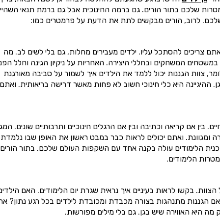
רות שלכם בתור הורים. גם ברמה החינוכית אבל גם ברמת תנאי השהיי
שלכם. לרוב, הורים מבקשים לתת את הדעת על פרמטרים כמו:
אתם צריכים להסתכל עליו. ילדים מעבירים מחלות, גם בלי לשים לב. מה
 במשטחים המשחקים ובחללי היצירה. האחריות על ניקיון הגינה וחלל הפנ
מר, צוות הגננות יכול ללמד את הילדים איך לשמור על סביבה מאורגנת
. ההיגיינה היא כלי חינוכי חשוב לא פחות מאשר דרישה בריאותית. ואתם
 בין אם קריאה וכתיבה ובין אם הרגלים חינוכיים ותרבותיים שונים. המגו
רה ומגוונת. ואתם יכולים לראות כבר במבט ראשון את האופן שבו נלמדת
וכנית הלימודים עולה בקנה אחד עם השקפות העולם שלכם. בתור הורים,
טרות הלימודים.
וות. בקשו לראות בעיניים איך נראית שגרת יום הלימודים. האם הילדים
האם הגננות מתנהגות בצורה מכבדת ומכובדת לילדים בכל רגע נתון? את
מה היא האווירה שיש בגן. גם בלי מילים מפורשות.