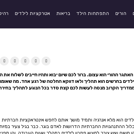
הורים
התפתחות הילד
בריאות
אטרקציות לילדים
רהיט
אתגר ההורי הוא עצום. ברור לכם שיום יבוא ותהיו חייבים לשלוח את ה
ילדים בחרשים הוא תהליך ולאו דווקא החלטה של רגע אחד. מה שאומר
מדריך הקרוב מנסה לעשות לכם קצת סדר בכל הנוגע לתהליך בחירת 
ילדים הוא מלא אנרגיה ותמיד מושך אותם לחפש אינטראקציות חברתיות
כלול ההתנהגויות החברתיות הדרושות לאדם בוגר. כבר בגיל צעיר במיוח
הן משום שיש צורך למצוא פתרון לילדים במהלך שעות העבודה. והן מפני