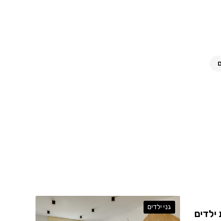
ם
גני ילדים
ילדים