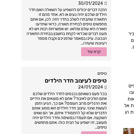
30/01/2024
הרבה דברים יכולים להשפיע על השאלה האם חדר
הילדים שלכם יהיה נעים או לא. אחד מהם זו
התאורה שתבחרו לשלב בחדר הזה. לכן, אם אתם
מחפשים טיפים לבחירת תאורה, כדאי שתדעו:
תאורה היא עולם ומלואו. יש אפשרויות רבות ויש לא
יר
מעט דברים שכדאי לקחת בחשבון בבחירת התאורה
הנכונה. עיינו במאמר שלפניכם וקבלו מספר
ם
רעיונות שיעזרו...
.
קרא עוד
טיפים
טיפים לעיצוב חדר הילדים
ים
24/01/2024
בו
בכל פעם כשאתם נכנסים לחדר הילדים שלכם
אות
אתם הולכים לאיבוד? אתם לא מוצאים את הידיים
ואת הרגליים מרוב העומס? אם כך, הגיע הזמן
ת אל
לעשות שינוי. עיצוב חדר הילדים הוא מסוג אותם
ת הן
הדברים שלא קל להתמודד איתם, אך הם שווים
השקעה. אם תעמדו במשימה וחדר הילדים יהיה
מעוצב, זה ישפיע על הבית כולו. אתם מחפשים
טיפים...