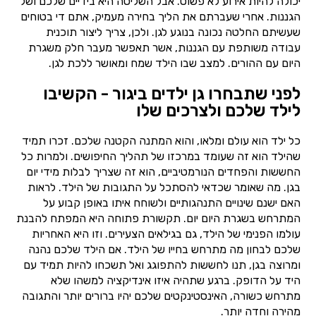
יכולה להיות אירוע לא פשוט. אבל השליטה היא בידיים שלכם ושל
הגננות. אחרי שעברתם את הליך בחירה מעמיק, אתם די בטוחים
שעשיתם החלטה נכונה בנוגע לגן. ולכן, צריך ליצור תוכנית
עבודה משותפת עם הגננות, אשר תאפשר מעבר חלק משגרת
היום עם ההורים. למצב שבו הילד שמח ומאושר ללכת לגן.
לפני שתבחרו גן ילדים ביגור - הקשיבו
לילד שלכם ולצרכים שלו
כל ילד הוא עולם ומלאו, והוא המתנה הקטנה שלכם. זכרו תמיד
שהילד הוא זה שעומד במרכזו של תהליך החיפושים. ולמרות כל
החששות והפחדים הנורמטיביים, הוא זה שצריך לבלות מידי יום
בגן. מה שאומר שכדאי להסתכל על התגובות של הילד. לראות
האם ישנם שינויים התנהגותיים ולשוחח איתו באופן קבוע על
המתרחש בשגרת היום יום. תקשורת פתוחה היא המפתח להבנת
עולמו הפנימי של הילד, גם בגילאים הצעירים. וזו היא האחריות
שלכם לבחון מה מתרחש בחייו של הילד. אם הילד שלכם נהנה
ומרוצה בגן, תנו לחששות להתפוגג ואל תשכחו להיות תמיד עם
היד על הדופק. ברגע שתהיה איזו אינדיקציה למשהו שלא
מתרחש כשורה, האינסטינקטים שלכם יהיו ברורים יותר והתגובה
מהירה וחדה יותר.