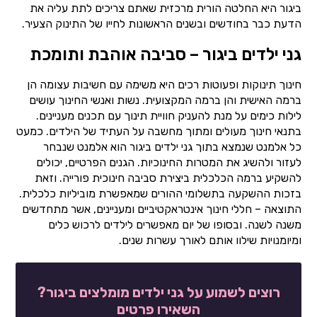
ביגור היא החלטה הורית מרכזית שאתם צריכים לתת עליה את
הדעת כבר בחודשים ובשנים הראשונות לחייו של התינוק הצעיר.
גני ילדים ביגור – סביבה אוהבת ותומכת
חינוך תינוקות ופעוטות רכים היא משימה עם חשיבות עצומה הן
ברמה האישית והן ברמה המקצועית. נשות ואנשי החינוך עושים
לילות כימים על מנת להעניק חוויית תינוך עם תכנים מעניינים.
בתנאי חינוך מעולים ומתוך מחשבה על העתיד של הילדים. כמעט
כל אלמנט שנמצא בתוך גני ילדים ביגור הוא אלמנט שנבחר
לעזור ולהשיג את המטרות החינוכיות. הגנים הפרטיים, יכולים
להשקיע ברמה הכלכלית ביצירת סביבה חינוכית פורייה. וזאת
בזכות ההשקעה בתשלומי ההורים שמאפשרת מוביליות כלכלית.
התוצאה – חללי חינוך אינטראקטיביים ומעניינים, אשר מתחדשים
משנה לשנה. ובסופו של יום מאפשרים לילדים לרכוש כלים
ומיומנויות שילוו אותם לאורך עשרות שנים.
רוצים לשמוע על גני ילדים מומלצים ביגור?
השאירו פרטים