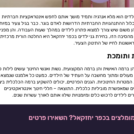
ילדים הוא מלא אנרגיה ותמיד מושך אותם לחפש אינטראקציות חברתיות
כלול ההתנהגויות החברתיות הדרושות לאדם בוגר. כבר בגיל צעיר במיוח
הן משום שיש צורך למצוא פתרון לילדים במהלך שעות העבודה. והן מפני
מהסיבה הזו, בחירת גני ילדים בכפר יחזקאל היא החלטה הורית מרכזית
ונות לחייו של התינוק הצעיר.
ת ותומכת
ן ברמה האישית והן ברמה המקצועית. נשות ואנשי החינוך עושים לילות כ
ינוך מעולים ומתוך מחשבה על העתיד של הילדים. כמעט כל אלמנט שנמצא 
המטרות החינוכיות. הגנים הפרטיים, יכולים להשקיע ברמה הכלכלית ביצ
ם שמאפשרת מוביליות כלכלית. התוצאה – חללי חינוך אינטראקטיביים
 לילדים לרכוש כלים ומיומנויות שילוו אותם לאורך עשרות שנים.
 מומלצים בכפר יחזקאל? השאירו פרטים