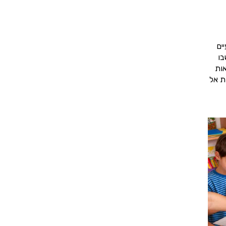
ים
בו
אות
ת אל