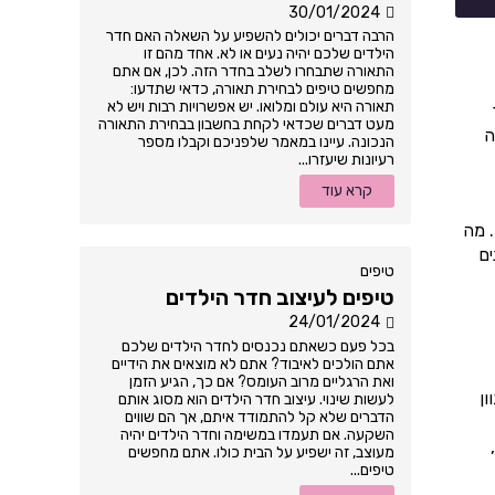
30/01/2024
הרבה דברים יכולים להשפיע על השאלה האם חדר
הילדים שלכם יהיה נעים או לא. אחד מהם זו
התאורה שתבחרו לשלב בחדר הזה. לכן, אם אתם
מחפשים טיפים לבחירת תאורה, כדאי שתדעו:
תאורה היא עולם ומלואו. יש אפשרויות רבות ויש לא
מעט דברים שכדאי לקחת בחשבון בבחירת התאורה
ה
הנכונה. עיינו במאמר שלפניכם וקבלו מספר
רעיונות שיעזרו...
קרא עוד
. מה
ים
טיפים
טיפים לעיצוב חדר הילדים
24/01/2024
בכל פעם כשאתם נכנסים לחדר הילדים שלכם
אתם הולכים לאיבוד? אתם לא מוצאים את הידיים
ואת הרגליים מרוב העומס? אם כך, הגיע הזמן
ון
לעשות שינוי. עיצוב חדר הילדים הוא מסוג אותם
הדברים שלא קל להתמודד איתם, אך הם שווים
השקעה. אם תעמדו במשימה וחדר הילדים יהיה
מעוצב, זה ישפיע על הבית כולו. אתם מחפשים
טיפים...