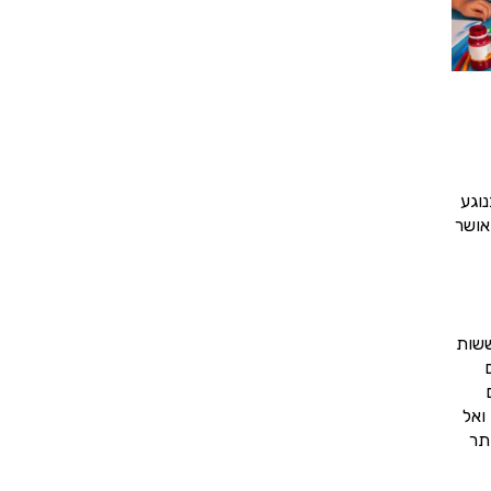
וגע
אושר
ששות
ואל
תר