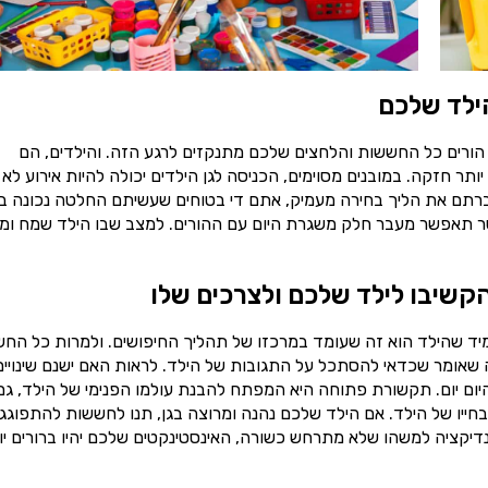
ילד שלכם
 הורים כל החששות והלחצים שלכם מתנקזים לרגע הזה. והילדים, הם
תר חזקה. במובנים מסוימים, הכניסה לגן הילדים יכולה להיות אירוע לא
ברתם את הליך בחירה מעמיק, אתם די בטוחים שעשיתם החלטה נכונה בנ
 אשר תאפשר מעבר חלק משגרת היום עם ההורים. למצב שבו הילד שמח ומ
הקשיבו לילד שלכם ולצרכים שלו
מיד שהילד הוא זה שעומד במרכזו של תהליך החיפושים. ולמרות כל הח
מה שאומר שכדאי להסתכל על התגובות של הילד. לראות האם ישנם שינויים
ום יום. תקשורת פתוחה היא המפתח להבנת עולמו הפנימי של הילד, גם
חייו של הילד. אם הילד שלכם נהנה ומרוצה בגן, תנו לחששות להתפוגג 
דיקציה למשהו שלא מתרחש כשורה, האינסטינקטים שלכם יהיו ברורים יו