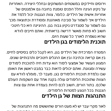
וירוסים וחיידקים במשטחים המשחקים ובחללי היצירה. האחריות
על ניקיון הגינה וחלל הפנים טומנת בחובה גם אלמנטים של
אחריות אישית של הילדים. כלומר, צוות הגננות יכול ללמד את
הילדים איך לשמור על סביבה מאורגנת ומסודרת וכתוצאה מכך
גם לשמור על סטנדרט ניקיון גבוה בגן. ההיגיינה היא כלי חינוכי
חשוב לא פחות מאשר דרישה בריאותית. ואתם חייבים לוודא
שהיא נשמרת לאורך כל שעות היום.
תוכנית הלימודים בגן הילדים
המטרה המרכזית של הילדים בגן, היא לקבל כלים בסיסיים לחיים.
בין אם קריאה וכתיבה ובין אם הרגלים חינוכיים ותרבותיים שונים.
המגוון העשיר של אמצעי לימוד הוא עדות חיה לתוכנית לימודים
עשירה ומגוונת. ואתם יכולים לראות כבר במבט ראשון את האופן
שבו נלמדת תוכנית הלימודים בגן. מעבר לך, מומלץ לוודא עם
הצוות שתוכנית הלימודים עולה בקנה אחד עם השקפות העולם
שלכם. בתור הורים, חשוב לכם להיות בעמדה אחת עם צוות
הגננות בכל הנוגע למטרות הלימודים.
התנהגות הצוות של גן הילדים
לאור מקרי עבר יש לא מעט הורים שחוששים מה התנהגות של