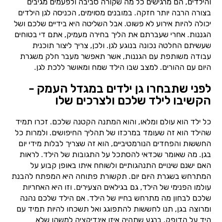
והילדים, הם מרגישים כל מה שקורה סביבה ולפעמים מגיבים
בצורה הרבה יותר חזקה. במובנים מסוימים, הכניסה לגן הילדים
יכולה להיות אירוע לא פשוט. אבל השליטה היא בידיים שלכם ושל
הגננות. אחרי שעברתם את הליך בחירה מעמיק, אתם די בטוחים
שעשיתם החלטה נכונה בנוגע לגן. ולכן, צריך ליצור תוכנית
עבודה משותפת עם הגננות, אשר תאפשר מעבר חלק משגרת
היום עם ההורים. למצב שבו הילד שמח ומאושר ללכת לגן.
לפני שתבחרו גן ילדים במגדל העמק -
הקשיבו לילד שלכם ולצרכים שלו
כל ילד הוא עולם ומלאו, והוא המתנה הקטנה שלכם. זכרו תמיד
שהילד הוא זה שעומד במרכזו של תהליך החיפושים. ולמרות כל
החששות והפחדים הנורמטיביים, הוא זה שצריך לבלות מידי יום
בגן. מה שאומר שכדאי להסתכל על התגובות של הילד. לראות
האם ישנם שינויים התנהגותיים ולשוחח איתו באופן קבוע על
המתרחש בשגרת היום יום. תקשורת פתוחה היא המפתח להבנת
עולמו הפנימי של הילד, גם בגילאים הצעירים. וזו היא האחריות
שלכם לבחון מה מתרחש בחייו של הילד. אם הילד שלכם נהנה
ומרוצה בגן, תנו לחששות להתפוגג ואל תשכחו להיות תמיד עם
היד על הדופק. ברגע שתהיה איזו אינדיקציה למשהו שלא