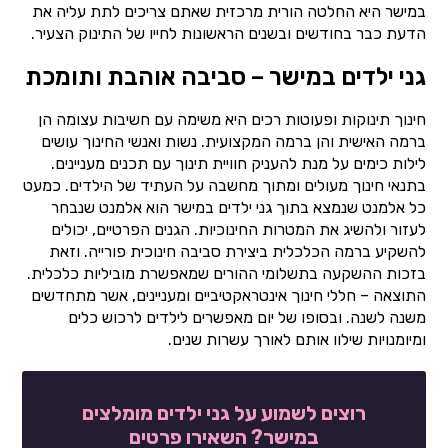
במישר היא החלטה הורית מרכזית שאתם צריכים לתת עליה את
הדעת כבר בחודשים ובשנים הראשונות לחייו של התינוק הצעיר.
גני ילדים במישר – סביבה אוהבת ותומכת
חינוך תינוקות ופעוטות רכים היא משימה עם חשיבות עצומה הן
ברמה האישית והן ברמה המקצועית. נשות ואנשי החינוך עושים
לילות כימים על מנת להעניק חוויית תינוך עם תכנים מעניינים.
בתנאי חינוך מעולים ומתוך מחשבה על העתיד של הילדים. כמעט
כל אלמנט שנמצא בתוך גני ילדים במישר הוא אלמנט שנבחר
לעזור ולהשיג את המטרות החינוכיות. הגנים הפרטיים, יכולים
להשקיע ברמה הכלכלית ביצירת סביבה חינוכית פורייה. וזאת
בזכות ההשקעה בתשלומי ההורים שמאפשרת מוביליות כלכלית.
התוצאה – חללי חינוך אינטראקטיביים ומעניינים, אשר מתחדשים
משנה לשנה. ובסופו של יום מאפשרים לילדים לרכוש כלים
ומיומנויות שילוו אותם לאורך עשרות שנים.
רוצים לשמוע על גני ילדים מומלצים
במישר? השאירו פרטים