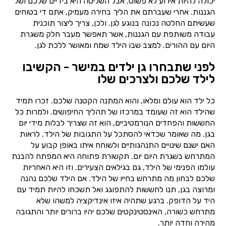
יכולה להיות אירוע לא פשוט. אבל השליטה היא בידיים שלכם ושל
הגננות. אחרי שעברתם את הליך בחירה מעמיק, אתם די בטוחים
שעשיתם החלטה נכונה בנוגע לגן. ולכן, צריך ליצור תוכנית
עבודה משותפת עם הגננות, אשר תאפשר מעבר חלק משגרת
היום עם ההורים. למצב שבו הילד שמח ומאושר ללכת לגן.
לפני שתבחרו גן ילדים במישר - הקשיבו
לילד שלכם ולצרכים שלו
כל ילד הוא עולם ומלאו, והוא המתנה הקטנה שלכם. זכרו תמיד
שהילד הוא זה שעומד במרכזו של תהליך החיפושים. ולמרות כל
החששות והפחדים הנורמטיביים, הוא זה שצריך לבלות מידי יום
בגן. מה שאומר שכדאי להסתכל על התגובות של הילד. לראות
האם ישנם שינויים התנהגותיים ולשוחח איתו באופן קבוע על
המתרחש בשגרת היום יום. תקשורת פתוחה היא המפתח להבנת
עולמו הפנימי של הילד, גם בגילאים הצעירים. וזו היא האחריות
שלכם לבחון מה מתרחש בחייו של הילד. אם הילד שלכם נהנה
ומרוצה בגן, תנו לחששות להתפוגג ואל תשכחו להיות תמיד עם
היד על הדופק. ברגע שתהיה איזו אינדיקציה למשהו שלא
מתרחש כשורה, האינסטינקטים שלכם יהיו ברורים יותר והתגובה
מהירה וחדה יותר.