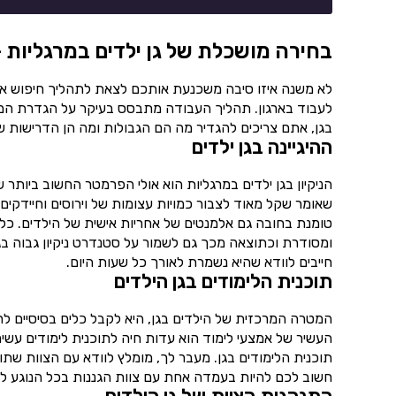
בחירה מושכלת של גן ילדים במרגליות –
לא משנה איזו סיבה משכנעת אותכם לצאת לתהליך חיפוש א
לעבוד בארגון. תהליך העבודה מתבסס בעיקר על הגדרת המט
בגן, אתם צריכים להגדיר מה הם הגבולות ומה הן הדרישות 
ההיגיינה בגן ילדים
הניקיון בגן ילדים במרגליות הוא אולי הפרמטר החשוב ביותר 
שאומר שקל מאוד לצבור כמויות עצומות של וירוסים וחיידקים
טומנת בחובה גם אלמנטים של אחריות אישית של הילדים. כלו
ומסודרת וכתוצאה מכך גם לשמור על סטנדרט ניקיון גבוה בגן
חייבים לוודא שהיא נשמרת לאורך כל שעות היום.
תוכנית הלימודים בגן הילדים
המטרה המרכזית של הילדים בגן, היא לקבל כלים בסיסיים לחיים.
העשיר של אמצעי לימוד הוא עדות חיה לתוכנית לימודים עשי
תוכנית הלימודים בגן. מעבר לך, מומלץ לוודא עם הצוות שת
חשוב לכם להיות בעמדה אחת עם צוות הגננות בכל הנוגע למ