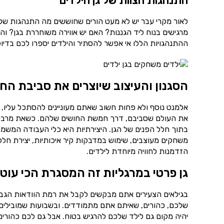
התנהגות הצוות של גן הילדים
לאור מקרי עבר יש לא מעט הורים שחוששים מה התנהגות של הצ
מרגישים בנוח ליד הגננות? האם יש אווירה משוחררת בגן? ו
ההתנהגויות הללו אי אפשר להסתיר והילדים יספרו לכם בדיוק 
הסגנון והעיצוב שיוצרים את סביבת הח
אלמנט נוסף ולא פחות חשוב שאתם מעוניינים להסתכל עליו, 
את העולם שסביבם, דרך חמשת החושים שלהם. כשאת מרבית ש
בתוך חלל הפנים של הגן. היצירתיות היא כלי העבודה המשמע
משחקים מעוצבים, שימוש במדבקות קיר איכותיות, יצירת חללי
הזדמנות לחוויה מיוחדת לילדים.
גן פרטי במרגליות זה המסגרת הכי עוט
בגילאים הצעירים אתם מבקשים לקבל את רמת הוודאות הגבוה
שלכם, כהורים, שאיתם אתם מתמודדים. ובשבועות שמובילים 
יהיה מקום גם לילד שלכם להרגיש בטוח. אבל גם לכם כהורים 