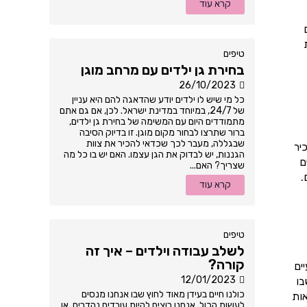
קרא עוד
טיפים
בחירת גן ילדים עם מרחב מוגן
26/10/2023
כל מי שיש לו ילדים יודע שהדאגה להם היא עניין
של 24/7, במיוחד במדינת ישראל. לכן, אם גם אתם
מתמודדים היום עם המשימה של בחירת גן ילדים,
ברור שתרצו לבחור מקום מוגן. זו בדיוק הסיבה
שבגללה, מעבר לכך שכדאי להכיר את צוות
יר
הגננות, יש לבדוק את הגן עצמו. האם יש בו כל מה
ם
שצריך? האם...
.
קרא עוד
טיפים
לשלב עבודה וילדים – איך זה
קורה?
ים
12/01/2023
בו
כולנו חיים בעידן מאוד לחוץ שבו אנחנו מנסים
אות
לעשות הכול. אנחנו רוצים להיות עובדים נהדרים, או