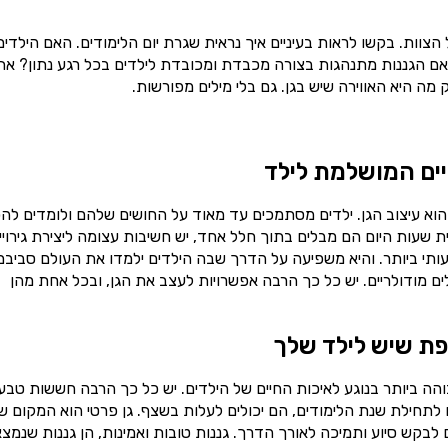
וות. בקשו לראות בעיניים איך נראית שגרת יום הלימודים. האם הילדים
האם הגננות מתנהגות בצורה מכבדת ומכובדת לילדים בכל רגע נתון? את
מה היא האווירה שיש בגן. גם בלי מילים מפורשות.
יים המושלמת לילד
הוא עיצוב הגן. ילדים מסתמכים עד מאוד על החושים שלהם ולומדים להכ
עות היום הם מבלים בתוך חלל אחד, יש חשיבות עצומה ליצירת גירויי
ותי ביותר. והיא משפיעה על הדרך שבה הילדים ילמדו את העולם סביבם
ם מודולריים. יש כל כך הרבה אפשרויות לעצב את הגן, ובכל אחת מהן
פת שיש לילד שלך
ה ביותר בנוגע לאיכות החיים של הילדים. יש כל כך הרבה חששות טבעי
לתחילת שנת הלימודים, הם יכולים לעלות בשצף. גן פרטי הוא המקום ש
לבקש סיוע ותמיכה לאורך הדרך. גננות טובות ואמינות, הן גננות שנמצ