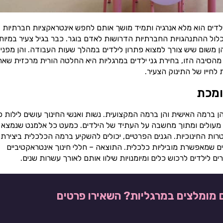
ילדים הוא מלא אנרגיה ותמיד מושך אותם לחפש אינטראקציות חברתיות
כלול ההתנהגויות החברתיות הדרושות לאדם בוגר. כבר בגיל צעיר במיוח
הן משום שיש צורך למצוא פתרון לילדים במהלך שעות העבודה. והן מפני
מהסיבה הזו, בחירת גני ילדים במרגליות היא החלטה הורית מרכזית שא
חייו של התינוק הצעיר.
ומכת
ן ברמה האישית והן ברמה המקצועית. נשות ואנשי החינוך עושים לילות כ
ינוך מעולים ומתוך מחשבה על העתיד של הילדים. כמעט כל אלמנט שנמצא 
רות החינוכיות. הגנים הפרטיים, יכולים להשקיע ברמה הכלכלית ביצירת
ם שמאפשרת מוביליות כלכלית. התוצאה – חללי חינוך אינטראקטיביים
 לילדים לרכוש כלים ומיומנויות שילוו אותם לאורך עשרות שנים.
ם מומלצים במרגליות? השאירו פרטים