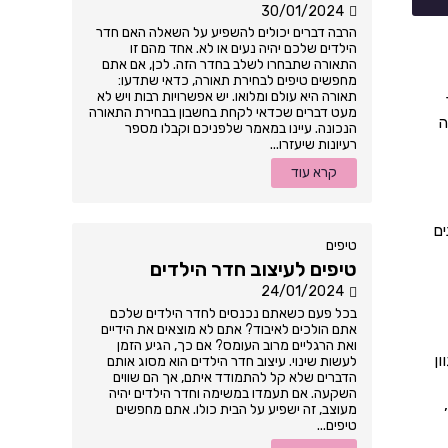
30/01/2024
הרבה דברים יכולים להשפיע על השאלה האם חדר
הילדים שלכם יהיה נעים או לא. אחד מהם זו
התאורה שתבחרו לשלב בחדר הזה. לכן, אם אתם
מחפשים טיפים לבחירת תאורה, כדאי שתדעו:
תאורה היא עולם ומלואו. יש אפשרויות רבות ויש לא
מעט דברים שכדאי לקחת בחשבון בבחירת התאורה
ה
הנכונה. עיינו במאמר שלפניכם וקבלו מספר
רעיונות שיעזרו...
קרא עוד
ים
טיפים
טיפים לעיצוב חדר הילדים
24/01/2024
בכל פעם כשאתם נכנסים לחדר הילדים שלכם
אתם הולכים לאיבוד? אתם לא מוצאים את הידיים
ואת הרגליים מרוב העומס? אם כך, הגיע הזמן
ון
לעשות שינוי. עיצוב חדר הילדים הוא מסוג אותם
הדברים שלא קל להתמודד איתם, אך הם שווים
השקעה. אם תעמדו במשימה וחדר הילדים יהיה
מעוצב, זה ישפיע על הבית כולו. אתם מחפשים
טיפים...