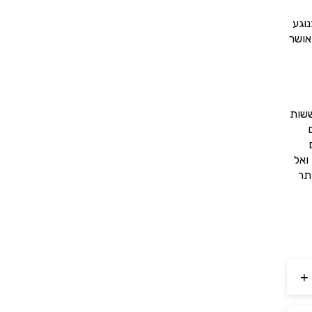
וגע
אושר
ששות
ואל
תר