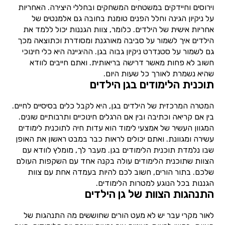
וירוסים וחיידקים במשטחים המשחקים ובחללי היצירה. האחריות
על ניקיון הגינה וחלל הפנים טומנת בחובה גם אלמנטים של
אחריות אישית של הילדים. כלומר, צוות הגננות יכול ללמד את
הילדים איך לשמור על סביבה מאורגנת ומסודרת וכתוצאה מכך
גם לשמור על סטנדרט ניקיון גבוה בגן. ההיגיינה היא כלי חינוכי
חשוב לא פחות מאשר דרישה בריאותית. ואתם חייבים לוודא
שהיא נשמרת לאורך כל שעות היום.
תוכנית הלימודים בגן הילדים
המטרה המרכזית של הילדים בגן, היא לקבל כלים בסיסיים לחיים.
בין אם קריאה וכתיבה ובין אם הרגלים חינוכיים ותרבותיים שונים.
המגוון העשיר של אמצעי לימוד הוא עדות חיה לתוכנית לימודים
עשירה ומגוונת. ואתם יכולים לראות כבר במבט ראשון את האופן
שבו נלמדת תוכנית הלימודים בגן. מעבר לך, מומלץ לוודא עם
הצוות שתוכנית הלימודים עולה בקנה אחד עם השקפות העולם
שלכם. בתור הורים, חשוב לכם להיות בעמדה אחת עם צוות
הגננות בכל הנוגע למטרות הלימודים.
התנהגות הצוות של גן הילדים
לאור מקרי עבר יש לא מעט הורים שחוששים מה התנהגות של