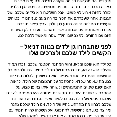
והילדים, הם מרגישים כל מה שקורה סביבה ולפעמים מגיבים
בצורה הרבה יותר חזקה. במובנים מסוימים, הכניסה לגן הילדים
יכולה להיות אירוע לא פשוט. אבל השליטה היא בידיים שלכם ושל
הגננות. אחרי שעברתם את הליך בחירה מעמיק, אתם די בטוחים
שעשיתם החלטה נכונה בנוגע לגן. ולכן, צריך ליצור תוכנית
עבודה משותפת עם הגננות, אשר תאפשר מעבר חלק משגרת
היום עם ההורים. למצב שבו הילד שמח ומאושר ללכת לגן.
לפני שתבחרו גן ילדים בנווה דניאל -
הקשיבו לילד שלכם ולצרכים שלו
כל ילד הוא עולם ומלאו, והוא המתנה הקטנה שלכם. זכרו תמיד
שהילד הוא זה שעומד במרכזו של תהליך החיפושים. ולמרות כל
החששות והפחדים הנורמטיביים, הוא זה שצריך לבלות מידי יום
בגן. מה שאומר שכדאי להסתכל על התגובות של הילד. לראות
האם ישנם שינויים התנהגותיים ולשוחח איתו באופן קבוע על
המתרחש בשגרת היום יום. תקשורת פתוחה היא המפתח להבנת
עולמו הפנימי של הילד, גם בגילאים הצעירים. וזו היא האחריות
שלכם לבחון מה מתרחש בחייו של הילד. אם הילד שלכם נהנה
ומרוצה בגן, תנו לחששות להתפוגג ואל תשכחו להיות תמיד עם
היד על הדופק. ברגע שתהיה איזו אינדיקציה למשהו שלא