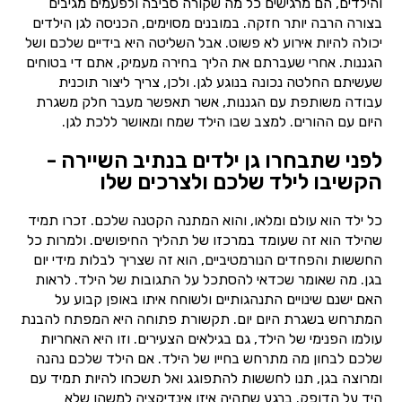
והילדים, הם מרגישים כל מה שקורה סביבה ולפעמים מגיבים
בצורה הרבה יותר חזקה. במובנים מסוימים, הכניסה לגן הילדים
יכולה להיות אירוע לא פשוט. אבל השליטה היא בידיים שלכם ושל
הגננות. אחרי שעברתם את הליך בחירה מעמיק, אתם די בטוחים
שעשיתם החלטה נכונה בנוגע לגן. ולכן, צריך ליצור תוכנית
עבודה משותפת עם הגננות, אשר תאפשר מעבר חלק משגרת
היום עם ההורים. למצב שבו הילד שמח ומאושר ללכת לגן.
לפני שתבחרו גן ילדים בנתיב השיירה -
הקשיבו לילד שלכם ולצרכים שלו
כל ילד הוא עולם ומלאו, והוא המתנה הקטנה שלכם. זכרו תמיד
שהילד הוא זה שעומד במרכזו של תהליך החיפושים. ולמרות כל
החששות והפחדים הנורמטיביים, הוא זה שצריך לבלות מידי יום
בגן. מה שאומר שכדאי להסתכל על התגובות של הילד. לראות
האם ישנם שינויים התנהגותיים ולשוחח איתו באופן קבוע על
המתרחש בשגרת היום יום. תקשורת פתוחה היא המפתח להבנת
עולמו הפנימי של הילד, גם בגילאים הצעירים. וזו היא האחריות
שלכם לבחון מה מתרחש בחייו של הילד. אם הילד שלכם נהנה
ומרוצה בגן, תנו לחששות להתפוגג ואל תשכחו להיות תמיד עם
היד על הדופק. ברגע שתהיה איזו אינדיקציה למשהו שלא