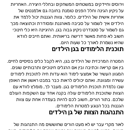
וירוסים וחיידקים במשטחים המשחקים ובחללי היצירה. האחריות
על ניקיון הגינה וחלל הפנים טומנת בחובה גם אלמנטים של
אחריות אישית של הילדים. כלומר, צוות הגננות יכול ללמד את
הילדים איך לשמור על סביבה מאורגנת ומסודרת וכתוצאה מכך
גם לשמור על סטנדרט ניקיון גבוה בגן. ההיגיינה היא כלי חינוכי
חשוב לא פחות מאשר דרישה בריאותית. ואתם חייבים לוודא
שהיא נשמרת לאורך כל שעות היום.
תוכנית הלימודים בגן הילדים
המטרה המרכזית של הילדים בגן, היא לקבל כלים בסיסיים לחיים.
בין אם קריאה וכתיבה ובין אם הרגלים חינוכיים ותרבותיים שונים.
המגוון העשיר של אמצעי לימוד הוא עדות חיה לתוכנית לימודים
עשירה ומגוונת. ואתם יכולים לראות כבר במבט ראשון את האופן
שבו נלמדת תוכנית הלימודים בגן. מעבר לך, מומלץ לוודא עם
הצוות שתוכנית הלימודים עולה בקנה אחד עם השקפות העולם
שלכם. בתור הורים, חשוב לכם להיות בעמדה אחת עם צוות
הגננות בכל הנוגע למטרות הלימודים.
התנהגות הצוות של גן הילדים
לאור מקרי עבר יש לא מעט הורים שחוששים מה התנהגות של