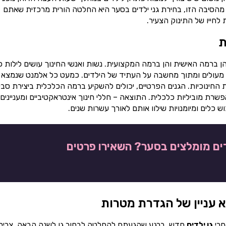
 מהסיבה הזו, בחירת גני ילדים בסער היא החלטה הורית מרכזית שאתם
חייו של התינוק הצעיר.
ת
ן ברמה האישית והן ברמה המקצועית. נשות ואנשי החינוך עושים לילות כ
ינוך מעולים ומתוך מחשבה על העתיד של הילדים. כמעט כל אלמנט שנמצא 
 החינוכיות. הגנים הפרטיים, יכולים להשקיע ברמה הכלכלית ביצירת סבי
רת מוביליות כלכלית. התוצאה – חללי חינוך אינטראקטיביים ומעניינים
כלים ומיומנויות שילוו אותם לאורך עשרות שנים.
דים מומלצים בסער? השאירו פרטים
א עניין של הגדרת מטרות
חרי
גן ילדים
חדש. ברגע שהגעתם להחלטה לבחור גן לשנה הבאה, צריך