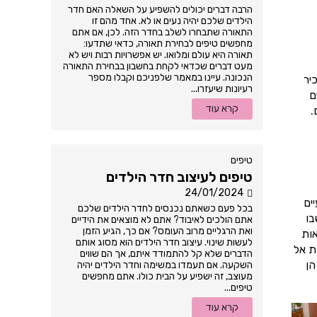
הרבה דברים יכולים להשפיע על השאלה האם חדר
הילדים שלכם יהיה נעים או לא. אחד מהם זו
התאורה שתבחרו לשלב בחדר הזה. לכן, אם אתם
מחפשים טיפים לבחירת תאורה, כדאי שתדעו:
תאורה היא עולם ומלואו. יש אפשרויות רבות ויש לא
מעט דברים שכדאי לקחת בחשבון בבחירת התאורה
הנכונה. עיינו במאמר שלפניכם וקבלו מספר
יר
רעיונות שיעזרו...
ם
קרא עוד
.
טיפים
טיפים לעיצוב חדר הילדים
24/01/2024
ים
בכל פעם כשאתם נכנסים לחדר הילדים שלכם
בו
אתם הולכים לאיבוד? אתם לא מוצאים את הידיים
ואת הרגליים מרוב העומס? אם כך, הגיע הזמן
אות
לעשות שינוי. עיצוב חדר הילדים הוא מסוג אותם
ת אל
הדברים שלא קל להתמודד איתם, אך הם שווים
הן
השקעה. אם תעמדו במשימה וחדר הילדים יהיה
מעוצב, זה ישפיע על הבית כולו. אתם מחפשים
טיפים...
קרא עוד