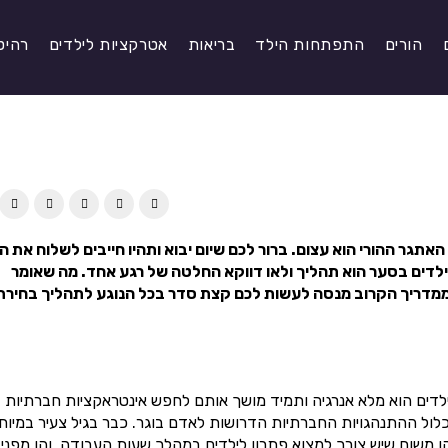
הורים
התפתחות הילד
בריאות
אטרקציות לילדים
רהיט
אתגר ההורי הוא עצום. ברור לכם שיום יבוא ותהיו חייבים לשלוח את ה
ילדים בסער הוא תהליך ולאו דווקא החלטה של רגע אחד. מה שאומר
מדריך הקרוב מנסה לעשות לכם קצת סדר בכל הנוגע לתהליך בחירת 
ילדים הוא מלא אנרגיה ותמיד מושך אותם לחפש אינטראקציות חברתיות
כלול ההתנהגויות החברתיות הדרושות לאדם בוגר. כבר בגיל צעיר במיוח
הן משום שיש צורך למצוא פתרון לילדים במהלך שעות העבודה. והן מפני