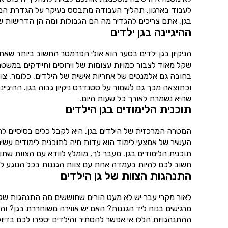
לעבוד בארגון. תהליך העבודה מתבסס בעיקר על הגדרת המט
בגן, אתם צריכים להגדיר מה הם הגבולות ומה הן הדרישות 
ההיגיינה בגן ילדים
הניקיון בגן ילדים בסער הוא אולי הפרמטר החשוב ביותר שאת
שקל מאוד לצבור כמויות עצומות של וירוסים וחיידקים במשטח
בחובה גם אלמנטים של אחריות אישית של הילדים. כלומר, צו
וכתוצאה מכך גם לשמור על סטנדרט ניקיון גבוה בגן. ההיגיינ
שהיא נשמרת לאורך כל שעות היום.
תוכנית הלימודים בגן הילדים
המטרה המרכזית של הילדים בגן, היא לקבל כלים בסיסיים לחיים.
העשיר של אמצעי לימוד הוא עדות חיה לתוכנית לימודים עשי
תוכנית הלימודים בגן. מעבר לך, מומלץ לוודא עם הצוות שת
חשוב לכם להיות בעמדה אחת עם צוות הגננות בכל הנוגע למ
התנהגות הצוות של גן הילדים
לאור מקרי עבר יש לא מעט הורים שחוששים מה התנהגות של הצ
מרגישים בנוח ליד הגננות? האם יש אווירה משוחררת בגן? ו
ההתנהגויות הללו אי אפשר להסתיר והילדים יספרו לכם בדיוק 