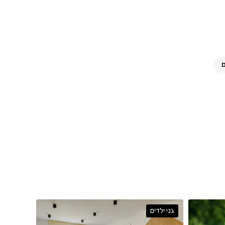
ם
גני ילדים