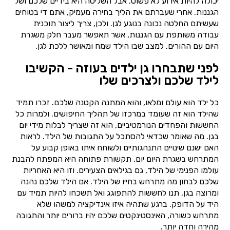
יכולה להיות אירוע לא פשוט. אבל השליטה היא בידיים שלכם ושל
הגננות. אחרי שעברתם את הליך בחירה מעמיק, אתם די בטוחים
שעשיתם החלטה נכונה בנוגע לגן. ולכן, צריך ליצור תוכנית
עבודה משותפת עם הגננות, אשר תאפשר מעבר חלק משגרת
היום עם ההורים. למצב שבו הילד שמח ומאושר ללכת לגן.
לפני שתבחרו גן ילדים בעוזה - הקשיבו
לילד שלכם ולצרכים שלו
כל ילד הוא עולם ומלאו, והוא המתנה הקטנה שלכם. זכרו תמיד
שהילד הוא זה שעומד במרכזו של תהליך החיפושים. ולמרות כל
החששות והפחדים הנורמטיביים, הוא זה שצריך לבלות מידי יום
בגן. מה שאומר שכדאי להסתכל על התגובות של הילד. לראות
האם ישנם שינויים התנהגותיים ולשוחח איתו באופן קבוע על
המתרחש בשגרת היום יום. תקשורת פתוחה היא המפתח להבנת
עולמו הפנימי של הילד, גם בגילאים הצעירים. וזו היא האחריות
שלכם לבחון מה מתרחש בחייו של הילד. אם הילד שלכם נהנה
ומרוצה בגן, תנו לחששות להתפוגג ואל תשכחו להיות תמיד עם
היד על הדופק. ברגע שתהיה איזו אינדיקציה למשהו שלא
מתרחש כשורה, האינסטינקטים שלכם יהיו ברורים יותר והתגובה
מהירה וחדה יותר.