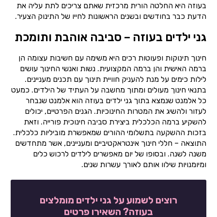
בעוזה היא החלטה הורית מרכזית שאתם צריכים לתת עליה את
הדעת כבר בחודשים ובשנים הראשונות לחייו של התינוק הצעיר.
גני ילדים בעוזה – סביבה אוהבת ותומכת
חינוך תינוקות ופעוטות רכים היא משימה עם חשיבות עצומה הן
ברמה האישית והן ברמה המקצועית. נשות ואנשי החינוך עושים
לילות כימים על מנת להעניק חוויית תינוך עם תכנים מעניינים.
בתנאי חינוך מעולים ומתוך מחשבה על העתיד של הילדים. כמעט
כל אלמנט שנמצא בתוך גני ילדים בעוזה הוא אלמנט שנבחר
לעזור ולהשיג את המטרות החינוכיות. הגנים הפרטיים, יכולים
להשקיע ברמה הכלכלית ביצירת סביבה חינוכית פורייה. וזאת
בזכות ההשקעה בתשלומי ההורים שמאפשרת מוביליות כלכלית.
התוצאה – חללי חינוך אינטראקטיביים ומעניינים, אשר מתחדשים
משנה לשנה. ובסופו של יום מאפשרים לילדים לרכוש כלים
ומיומנויות שילוו אותם לאורך עשרות שנים.
רוצים לשמוע על גני ילדים מומלצים
בעוזה? השאירו פרטים