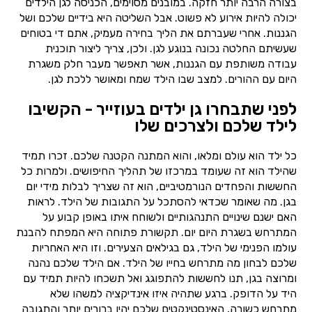
בצורה הרבה יותר חזקה. במובנים מסוימים, הכניסה לגן הילדים
יכולה להיות אירוע לא פשוט. אבל השליטה היא בידיים שלכם ושל
הגננות. אחרי שעברתם את הליך בחירה מעמיק, אתם די בטוחים
שעשיתם החלטה נכונה בנוגע לגן. ולכן, צריך ליצור תוכנית
עבודה משותפת עם הגננות, אשר תאפשר מעבר חלק משגרת
היום עם ההורים. למצב שבו הילד שמח ומאושר ללכת לגן.
לפני שתבחרו גן ילדים בעוזייר - הקשיבו
לילד שלכם ולצרכים שלו
כל ילד הוא עולם ומלאו, והוא המתנה הקטנה שלכם. זכרו תמיד
שהילד הוא זה שעומד במרכזו של תהליך החיפושים. ולמרות כל
החששות והפחדים הנורמטיביים, הוא זה שצריך לבלות מידי יום
בגן. מה שאומר שכדאי להסתכל על התגובות של הילד. לראות
האם ישנם שינויים התנהגותיים ולשוחח איתו באופן קבוע על
המתרחש בשגרת היום יום. תקשורת פתוחה היא המפתח להבנת
עולמו הפנימי של הילד, גם בגילאים הצעירים. וזו היא האחריות
שלכם לבחון מה מתרחש בחייו של הילד. אם הילד שלכם נהנה
ומרוצה בגן, תנו לחששות להתפוגג ואל תשכחו להיות תמיד עם
היד על הדופק. ברגע שתהיה איזו אינדיקציה למשהו שלא
מתרחש כשורה, האינסטינקטים שלכם יהיו ברורים יותר והתגובה