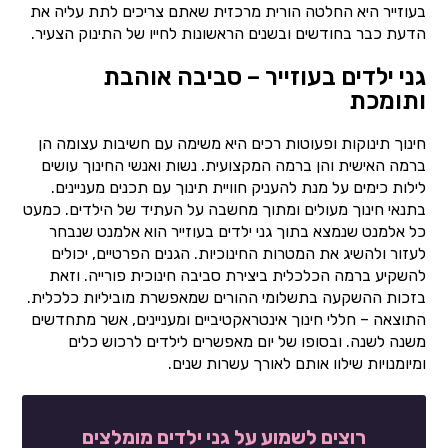
בעוזייר היא החלטה הורית מרכזית שאתם צריכים לתת עליה את
הדעת כבר בחודשים ובשנים הראשונות לחייו של התינוק הצעיר.
גני ילדים בעוזייר – סביבה אוהבת
ותומכת
חינוך תינוקות ופעוטות רכים היא משימה עם חשיבות עצומה הן
ברמה האישית והן ברמה המקצועית. נשות ואנשי החינוך עושים
לילות כימים על מנת להעניק חוויית תינוך עם תכנים מעניינים.
בתנאי חינוך מעולים ומתוך מחשבה על העתיד של הילדים. כמעט
כל אלמנט שנמצא בתוך גני ילדים בעוזייר הוא אלמנט שנבחר
לעזור ולהשיג את המטרות החינוכיות. הגנים הפרטיים, יכולים
להשקיע ברמה הכלכלית ביצירת סביבה חינוכית פורייה. וזאת
בזכות ההשקעה בתשלומי ההורים שמאפשרת מוביליות כלכלית.
התוצאה – חללי חינוך אינטראקטיביים ומעניינים, אשר מתחדשים
משנה לשנה. ובסופו של יום מאפשרים לילדים לרכוש כלים
ומיומנויות שילוו אותם לאורך עשרות שנים.
רוצים לשמוע על גני ילדים מומלצים