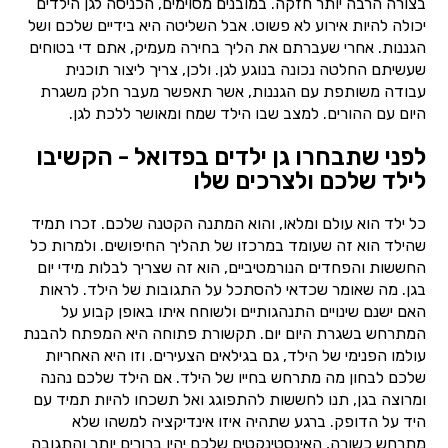
בצורה הרבה יותר חזקה. במובנים מסוימים, הכניסה לגן הילדים
יכולה להיות אירוע לא פשוט. אבל השליטה היא בידיים שלכם ושל
הגננות. אחרי שעברתם את הליך בחירה מעמיק, אתם די בטוחים
שעשיתם החלטה נכונה בנוגע לגן. ולכן, צריך ליצור תוכנית
עבודה משותפת עם הגננות, אשר תאפשר מעבר חלק משגרת
היום עם ההורים. למצב שבו הילד שמח ומאושר ללכת לגן.
לפני שתבחרו גן ילדים בפדואל - הקשיבו
לילד שלכם ולצרכים שלו
כל ילד הוא עולם ומלאו, והוא המתנה הקטנה שלכם. זכרו תמיד
שהילד הוא זה שעומד במרכזו של תהליך החיפושים. ולמרות כל
החששות והפחדים הנורמטיביים, הוא זה שצריך לבלות מידי יום
בגן. מה שאומר שכדאי להסתכל על התגובות של הילד. לראות
האם ישנם שינויים התנהגותיים ולשוחח איתו באופן קבוע על
המתרחש בשגרת היום יום. תקשורת פתוחה היא המפתח להבנת
עולמו הפנימי של הילד, גם בגילאים הצעירים. וזו היא האחריות
שלכם לבחון מה מתרחש בחייו של הילד. אם הילד שלכם נהנה
ומרוצה בגן, תנו לחששות להתפוגג ואל תשכחו להיות תמיד עם
היד על הדופק. ברגע שתהיה איזו אינדיקציה למשהו שלא
מתרחש כשורה, האינסטינקטים שלכם יהיו ברורים יותר והתגובה