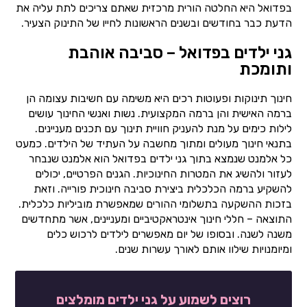
בפדואל היא החלטה הורית מרכזית שאתם צריכים לתת עליה את
הדעת כבר בחודשים ובשנים הראשונות לחייו של התינוק הצעיר.
גני ילדים בפדואל – סביבה אוהבת
ותומכת
חינוך תינוקות ופעוטות רכים היא משימה עם חשיבות עצומה הן
ברמה האישית והן ברמה המקצועית. נשות ואנשי החינוך עושים
לילות כימים על מנת להעניק חוויית תינוך עם תכנים מעניינים.
בתנאי חינוך מעולים ומתוך מחשבה על העתיד של הילדים. כמעט
כל אלמנט שנמצא בתוך גני ילדים בפדואל הוא אלמנט שנבחר
לעזור ולהשיג את המטרות החינוכיות. הגנים הפרטיים, יכולים
להשקיע ברמה הכלכלית ביצירת סביבה חינוכית פורייה. וזאת
בזכות ההשקעה בתשלומי ההורים שמאפשרת מוביליות כלכלית.
התוצאה – חללי חינוך אינטראקטיביים ומעניינים, אשר מתחדשים
משנה לשנה. ובסופו של יום מאפשרים לילדים לרכוש כלים
ומיומנויות שילוו אותם לאורך עשרות שנים.
רוצים לשמוע על גני ילדים מומלצים