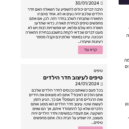
30/01/2024
הרבה דברים יכולים להשפיע על השאלה האם חדר
הילדים שלכם יהיה נעים או לא. אחד מהם זו
התאורה שתבחרו לשלב בחדר הזה. לכן, אם אתם
מחפשים טיפים לבחירת תאורה, כדאי שתדעו:
תאורה היא עולם ומלואו. יש אפשרויות רבות ויש לא
מעט דברים שכדאי לקחת בחשבון בבחירת התאורה
ה
הנכונה. עיינו במאמר שלפניכם וקבלו מספר
רעיונות שיעזרו...
קרא עוד
מה
ים
טיפים
טיפים לעיצוב חדר הילדים
24/01/2024
בכל פעם כשאתם נכנסים לחדר הילדים שלכם
אתם הולכים לאיבוד? אתם לא מוצאים את הידיים
ואת הרגליים מרוב העומס? אם כך, הגיע הזמן
ון
לעשות שינוי. עיצוב חדר הילדים הוא מסוג אותם
הדברים שלא קל להתמודד איתם, אך הם שווים
השקעה. אם תעמדו במשימה וחדר הילדים יהיה
מעוצב, זה ישפיע על הבית כולו. אתם מחפשים
טיפים...