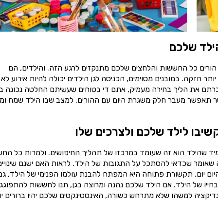
ילד שלכם
 הורים כל החששות והלחצים שלכם מתנקזים לרגע הזה. והילדים, הם
תר חזקה. במובנים מסוימים, הכניסה לגן הילדים יכולה להיות אירוע לא
ברתם את הליך בחירה מעמיק, אתם די בטוחים שעשיתם החלטה נכונה בנ
 אשר תאפשר מעבר חלק משגרת היום עם ההורים. למצב שבו הילד שמח ומ
שיבו לילד שלכם ולצרכים שלו
מיד שהילד הוא זה שעומד במרכזו של תהליך החיפושים. ולמרות כל הח
מה שאומר שכדאי להסתכל על התגובות של הילד. לראות האם ישנם שינויים
ום יום. תקשורת פתוחה היא המפתח להבנת עולמו הפנימי של הילד, גם
חייו של הילד. אם הילד שלכם נהנה ומרוצה בגן, תנו לחששות להתפוגג 
דיקציה למשהו שלא מתרחש כשורה, האינסטינקטים שלכם יהיו ברורים יו