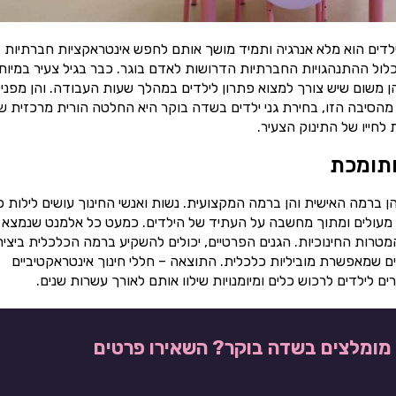
ילדים הוא מלא אנרגיה ותמיד מושך אותם לחפש אינטראקציות חברתיות
כלול ההתנהגויות החברתיות הדרושות לאדם בוגר. כבר בגיל צעיר במיוח
הן משום שיש צורך למצוא פתרון לילדים במהלך שעות העבודה. והן מפני
 מהסיבה הזו, בחירת גני ילדים בשדה בוקר היא החלטה הורית מרכזית 
חייו של התינוק הצעיר.
ותומכת
ן ברמה האישית והן ברמה המקצועית. נשות ואנשי החינוך עושים לילות כ
ינוך מעולים ומתוך מחשבה על העתיד של הילדים. כמעט כל אלמנט שנמצא 
מטרות החינוכיות. הגנים הפרטיים, יכולים להשקיע ברמה הכלכלית ביצי
ם שמאפשרת מוביליות כלכלית. התוצאה – חללי חינוך אינטראקטיביים
 לילדים לרכוש כלים ומיומנויות שילוו אותם לאורך עשרות שנים.
ם מומלצים בשדה בוקר? השאירו פרטים