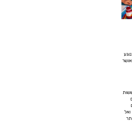
וגע
אושר
ששות
ואל
תר