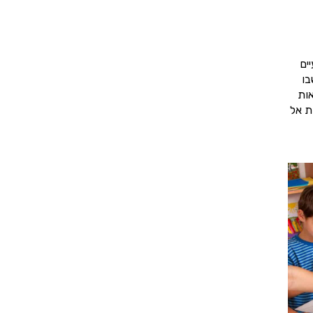
ים
בו
אות
ת אל