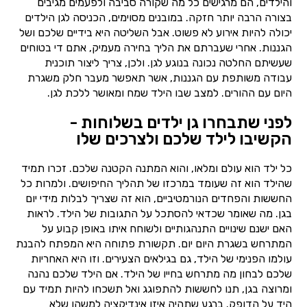
והילדים, הם מרגישים כל מה שקורה סביבה ולפעמים מגיבים
בצורה הרבה יותר חזקה. במובנים מסוימים, הכניסה לגן הילדים
יכולה להיות אירוע לא פשוט. אבל השליטה היא בידיים שלכם ושל
הגננות. אחרי שעברתם את הליך בחירה מעמיק, אתם די בטוחים
שעשיתם החלטה נכונה בנוגע לגן. ולכן, צריך ליצור תוכנית
עבודה משותפת עם הגננות, אשר תאפשר מעבר חלק משגרת
היום עם ההורים. למצב שבו הילד שמח ומאושר ללכת לגן.
לפני שתבחרו גן ילדים בשלוחות -
הקשיבו לילד שלכם ולצרכים שלו
כל ילד הוא עולם ומלאו, והוא המתנה הקטנה שלכם. זכרו תמיד
שהילד הוא זה שעומד במרכזו של תהליך החיפושים. ולמרות כל
החששות והפחדים הנורמטיביים, הוא זה שצריך לבלות מידי יום
בגן. מה שאומר שכדאי להסתכל על התגובות של הילד. לראות
האם ישנם שינויים התנהגותיים ולשוחח איתו באופן קבוע על
המתרחש בשגרת היום יום. תקשורת פתוחה היא המפתח להבנת
עולמו הפנימי של הילד, גם בגילאים הצעירים. וזו היא האחריות
שלכם לבחון מה מתרחש בחייו של הילד. אם הילד שלכם נהנה
ומרוצה בגן, תנו לחששות להתפוגג ואל תשכחו להיות תמיד עם
היד על הדופק. ברגע שתהיה איזו אינדיקציה למשהו שלא