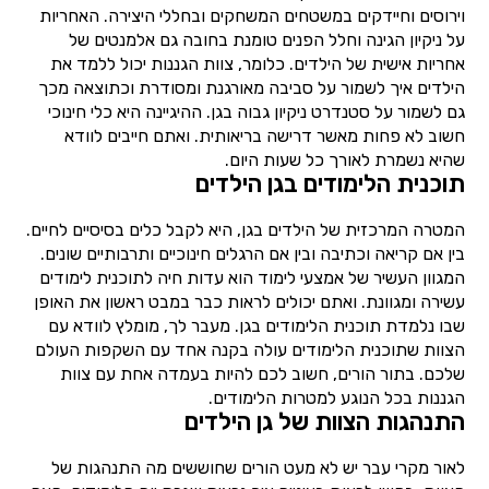
וירוסים וחיידקים במשטחים המשחקים ובחללי היצירה. האחריות
על ניקיון הגינה וחלל הפנים טומנת בחובה גם אלמנטים של
אחריות אישית של הילדים. כלומר, צוות הגננות יכול ללמד את
הילדים איך לשמור על סביבה מאורגנת ומסודרת וכתוצאה מכך
גם לשמור על סטנדרט ניקיון גבוה בגן. ההיגיינה היא כלי חינוכי
חשוב לא פחות מאשר דרישה בריאותית. ואתם חייבים לוודא
שהיא נשמרת לאורך כל שעות היום.
תוכנית הלימודים בגן הילדים
המטרה המרכזית של הילדים בגן, היא לקבל כלים בסיסיים לחיים.
בין אם קריאה וכתיבה ובין אם הרגלים חינוכיים ותרבותיים שונים.
המגוון העשיר של אמצעי לימוד הוא עדות חיה לתוכנית לימודים
עשירה ומגוונת. ואתם יכולים לראות כבר במבט ראשון את האופן
שבו נלמדת תוכנית הלימודים בגן. מעבר לך, מומלץ לוודא עם
הצוות שתוכנית הלימודים עולה בקנה אחד עם השקפות העולם
שלכם. בתור הורים, חשוב לכם להיות בעמדה אחת עם צוות
הגננות בכל הנוגע למטרות הלימודים.
התנהגות הצוות של גן הילדים
לאור מקרי עבר יש לא מעט הורים שחוששים מה התנהגות של