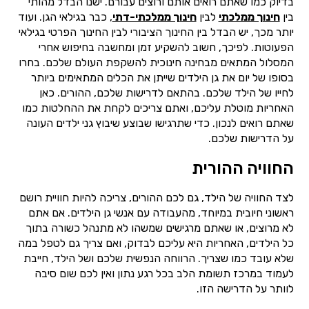
בדיוק כמו שאתם רואים אותם ורוצים עבורם. ישנו הבדל מהותי
בין
חינוך ממלכתי
לבין
חינוך ממלכתי-דתי
, כבר בגילאי הגן. ועוד
יותר מכך, יש הבדל בין החינוך הציבורי לבין החינוך הפרטי בגילאי
הפעוטות. לפיכך, חשוב להשקיע זמן ומחשבה בחיפוש אחרי
המסלול המתאים מבחינה חינוכית להשקפת העולם שלכם. בחרו
בסופו של יום את גן הילדים שייתן את הכלים המתאימים ביותר
לחייו של הילד שלכם. בהתאם לדרישות שלכם, ההורים. כאן
האחריות מוטלת עליכם, ואתם צריכים לקחת את ההחלטות כמו
שאתם רואים לנכון. כדי שתרגישו שבוצע שיבוץ גני ילדים העונה
על הדרישות שלכם.
החוויה ההורית
לצד החוויה של הילד, גם לכם ההורים, צריכה להיות חוויית רושם
ראשוני חיובית במיוחד, מהעבודה עם אנשי גן הילדים. אם אתם
לא מרוצים, או שאתם מרגישים שמשהו לא מתנהל כשורה בתוך
כל הילדים, האחריות היא עליכם לבדוק, ואם צריך גם לטפל במה
שלא עובד כמו שצריך. הרווחה הנפשית שלכם ושל הילד, חייבת
לעמוד במרכז תשומת הלב בכל רגע נתון ואין לכם שום סיבה
לוותר על הדרישה הזו.